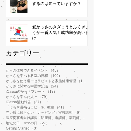
するのは知っていますか？
愛かっさのきぎょうとふくぎょ
うが一番人気！成功率が高いわ
け
​カテゴリー
かっさ体験できるイベント
（45）
45件の記事
かっさを学べる教室の日程
（109）
109件の記事
かっさを使う道ーセラピストと家族健康管理
（112）
112件の記事
かっさに関する中医学知識
（94）
94件の記事
iCassaのかっさプレート
（13）
13件の記事
かっさを学んだ人々
（79）
79件の記事
iCassa活動報告
（37）
37件の記事
「よもぎ温補セラピー®️」教室
（41）
41件の記事
赤い痕は残らない「カッピング」実技講習
（6）
6件の記事
医療従事者向け講習（助産師、看護師、薬剤師、鍼灸師、介護士など）
地域の日 ママの日
（27）
27件の記事
Getting Started
（3）
3件の記事