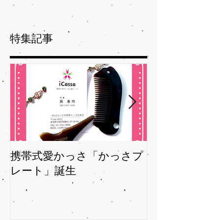
特集記事
携帯式愛かっさ「かっさプ
夏バテバテを
レート」誕生
ガサを予防