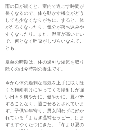
雨の日が続くと、室内で過ごす時間が
長くなるので、体を動かす機会がどう
しても少なくなりがちに。すると、体
がだるくなったり、気分が落ち込みや
すくなったり。また、湿度が高いせい
で、何となく呼吸がしづらいなんてこ
とも。
夏至の時期は、体の過剰な湿気を取り
除くのは今時期の養生です。
今から体の過剰な湿気を上手に取り除
くと梅雨明けにやってくる陽射しが強
い日々を爽やかに、健やかに、夏バテ
することなく、過ごせるとされていま
す。子供や年寄り、男女問わずに好か
れている「よもぎ温補セラピー」はま
すますやくたつにきた。「冬より夏の