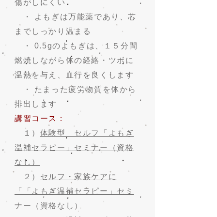
傷がしにくい
・ よもぎは万能薬であり、芯
までしっかり温まる
・ 0.5gのよもぎは、１５分間
燃焼しながら体の経絡・ツボに
温熱を与え、血行を良くします
・ たまった疲労物質を体から
排出します
講習コース：
１）
体験型 セルフ「よもぎ
温補セラピー」セミ
ナー（資格
なし）
２）
セルフ・家族ケアに
「「よもぎ温補セラピー」セミ
ナー
（資格なし）