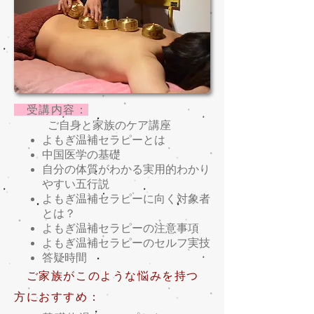
受講内容：
ご自身と家族のケア講座
よもぎ温補セラピーとは
中国医学の基礎
自分の体質がわかる実用的わかり
やすい五行説
よもぎ温補セラピーに向く対象者
とは？
よもぎ温補セラピーの注意事項
よもぎ温補セラピーのセルフ実技
答疑時間
ご家族がこのような悩みを持つ
方におすすめ：