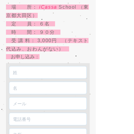
場 所：
iCassa
School （東
京都大田区）
定 員： ６名
時 間： ９０分
受 講 料： 3,000円 （テキスト
代込み、おわんがない）
お申し込み：