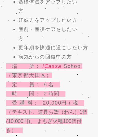
基礎体温をアップしたい
方
妊娠力をアップしたい方
産前・産後ケアをしたい
方
更年期を快適に過ごしたい方
病気からの回復中の方
場 所：
iCassa
School
（東京都大田区）
定 員： ６名
時 間： ２時間
受 講 料： 20,000円＋税
（
テキスト、道具お盌（わん）1個
(10,000円)、 よもぎ火種100個付
き
）