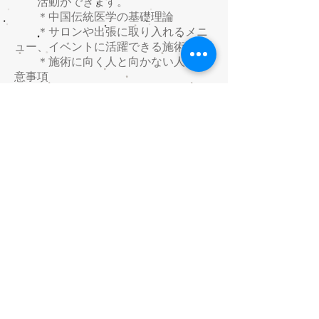
活動ができます。
＊中国伝統医学の基礎理論
＊サロンや出張に取り入れるメニ
ュー、イベントに活躍できる施術仕方
＊施術に向く人と向かない人、注
意事項
このような人におすすめ：
ボディーケアなど自宅・地域
サロンに、メニューを増やし
たい方、
40代、５０代、６０代のセラ
ピストとして 地域の方の悩
みを改善のため、独立開業し
たい
今までのサロンやリラクゼー
ションの経験とキャリアを生
かして、強みとしてプラスし