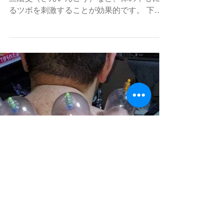
春の冷えにどこを温めればい
い？
春の冷えに温める場合、先ず、下腹部や足の
三陰交（さんいんこう）など、体の中心にあ
るツボを刺激することが効果的です。 下腹
部にある「関元（かんげん）」というツボ
は、体の中心に位置し、腎臓や腸など内臓を
温める効果があります。...