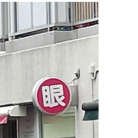
医療従事者の新年度の学びー予
防から
医療従事者は「治療するより 予防の方に力
を入れたい、一人のお医者さんを頼りより、
家族による家族ケアが大事」と思い、愛かっ
さに学びに来ています。 顔が体の全体を表
す反射区があるため、顔の反射区かっさケア
を学ぶための基礎訓練を丁寧にしています。
クレジングは主になる施術にならなく...