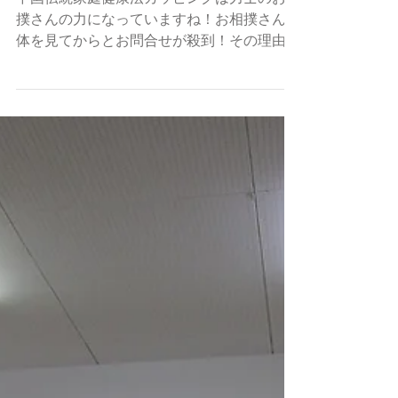
力士たちにも中国伝統家庭健康
法を取り入れています
中国伝統家庭健康法カッピングは力士のお相
撲さんの力になっていますね！お相撲さんの
体を見てからとお問合せが殺到！その理由は
「愛かっさのカッピングはすっきり、爽や
か、爽快感があるが、赤い丸い痕が体に残ら
ない」です。 確か！赤い痕が残らないの
で、肌を露出が多いの今も心配なく、心配...