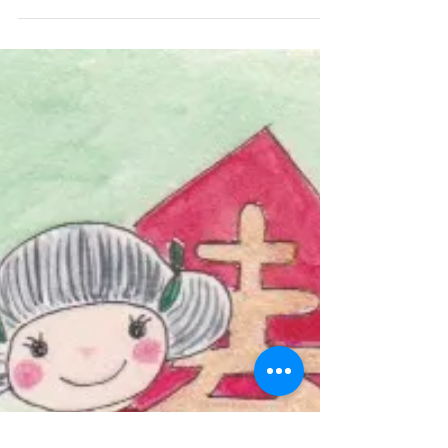
新年の願いを必ず「叶う」方法
新年に何か願いましたか？願ったのなら、願
いを叶える秘密があります！ 口からプラス
「＋」とマイナス「」を「吐く」という言葉
になりますが、そこから「−」を無くすと必
ず「叶う」になります！(o^^o) 皆様の願いが
全て叶うように、お祈りします！ *...