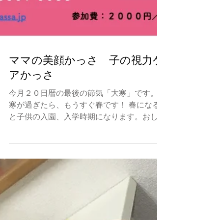
ママの美顔かっさ 子の視力ケ
アかっさ
今月２０日暦の最後の節気「大寒」です。大
寒が過ぎたら、もうすぐ春です！ 春になる
と子供の入園、入学時期になります。おしゃ
れなママの出番になる時期です！ ママのく
すみ、むくみ、たるみに気になりませんか？
今年から 頑張るママは「顔」張らないた
め 毎月第一の金曜日は...