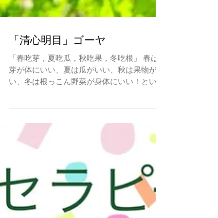
「清心明目」ゴーヤ
「春吃芽，夏吃瓜，秋吃果，冬吃根」 春は
芽が体にいい、夏は瓜がいい、秋は果物がい
い、冬は根っこん野菜が身体にいい！という
意味です。 すいか、ゴーヤー、きゅうりや
冬瓜（とうがん）など、瓜（うり）科の野菜
は夏に旬を迎えます。...