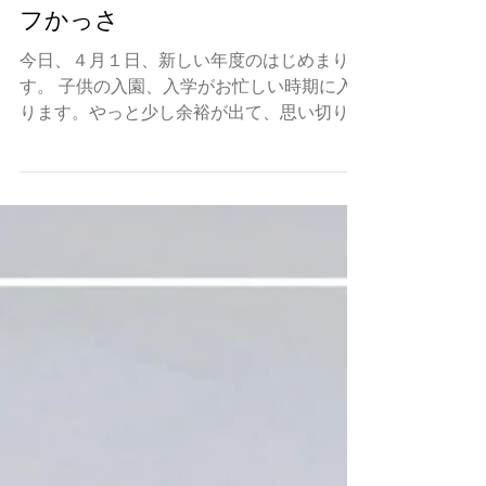
35~45歳女性の体ケアにーセル
フかっさ
今日、４月１日、新しい年度のはじめまりで
す。 子供の入園、入学がお忙しい時期に入
ります。やっと少し余裕が出て、思い切り自
分はやりたいことをやるぞと決める時期で
す。２８歳〜３０歳の出産の女性はおよそ３
５歳からのチームに入ります。...