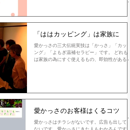
録してくださいね。 iCassa...
「ははカッピング」は家族に
愛かっさの三大伝統実技は「かっさ」「カッ
ング」「よもぎ温補セラピー」です。 どれも
は家族の為にすぐ使えるもの、即効性がある
の、簡単で、やる母も楽にできる、受ける家
も母は楽にさせることができる！ リクエスト
今日も「ははカッピング」講習会でした。全
７０代の母たちです...
愛かっさのお客様はくるコツ
愛かっさはチラシがないです。広告も出して
ないです。愛かっさにきた人もわかるんです