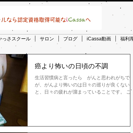
かっさスクール
サロン
ブログ
iCassa動画
福利
癌より怖いの日頃の不調
生活習慣病と言ったら がんと思われがちで
が、がんより怖いのは日々の巡りが良くない
と、日々の疲れが溜まっていることです。 こ
写真は愛かっさのカッピングを学んだ仲間は
家族にやってあげているカッピングです。す
学んですぐ使えるので、ご家族の重い背中、
えている背中を短い時...