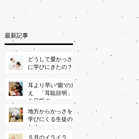
？
と
最新記事
さ
辺
わ
どうして愛かっさ
に学びにきたの？
イ
耳より早い”眼”の衰
え 「耳聡目明」
を目指す
一
地方からかっさを
供
学びにくる生徒の
し
ため
ア
登
５月のイライラ