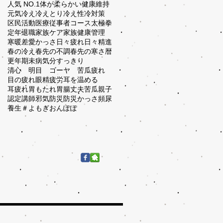
人気 NO.1
体が柔らかい
健康維持
元気
冷え
冷えとり
冷え性
冷対策
区民活動
医療従事者コース
太極拳
定年退職
家族ケア
家族健康管理
寒暖差
愛かっさ
日々疲れ
日々精進
春の冷え
春先の不調
春先の寒さ
暦
更年期
未病
気分すっきり
清心 明目 ゴーヤ 苦瓜
疲れ
目の疲れ
眼精疲労
耳を温める
耳疲れ
胃もたれ
胃腸丈夫
苦瓜
親子
認定講師
邪気
防災
防災かっさ
頻尿
養生
＃よもぎおんぽぽ