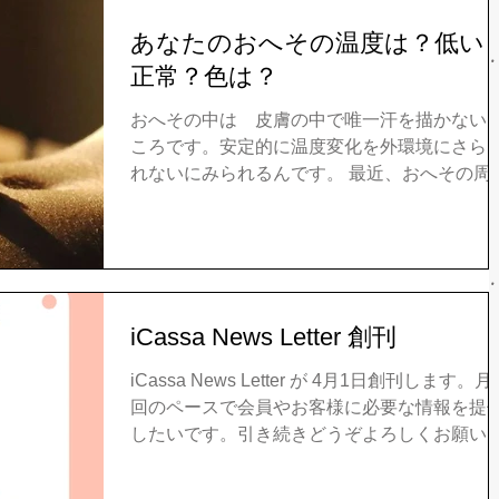
あなたのおへその温度は？低い
正常？色は？
おへその中は 皮膚の中で唯一汗を描かない
ころです。安定的に温度変化を外環境にさら
れないにみられるんです。 最近、おへその周
温度の計測器を研究されて、いろんなことが
かりました。 直腸に6CM程度入れた時の体温
と、おへそで計測した時の数字が最低値のタ
ミングや上昇と下降...
iCassa News Letter 創刊
iCassa News Letter が 4月1日創刊します。月
回のペースで会員やお客様に必要な情報を提
したいです。引き続きどうぞよろしくお願い
ます。 日々の暮らしに役立つ情報はLINE公式
カウントにも随時発行します。よかったら、