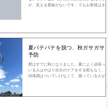
が、見える看板がないです。でもお客様はき
います。 今週遠いから来た人ばかりで、遠い
は更に遠い方を誘っています。うれしいか？
れとも悲しかが言えない悩みです。...
夏バテバテを脱つ、秋ガサガサ
予防
暦はすでに秋になりました。夏によく頑張っ
いる人はやはり自分のケアをする暇もなく、
頃体調はついていけなくて、困っている人が
ないないです。 夏バテの症状はこのように ●
欲ない、体が重だるくて、なかなか疲れが取
ない、...