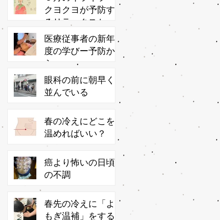
クヨクヨが予防す
るリラックスかっ
さ
医療従事者の新年
度の学びー予防か
ら
ピ
眼科の前に朝早く
母
並んでいる
も
族
春の冷えにどこを
で
温めればいい？
員
癌より怖いの日頃
の不調
春先の冷えに「よ
い
もぎ温補」をする