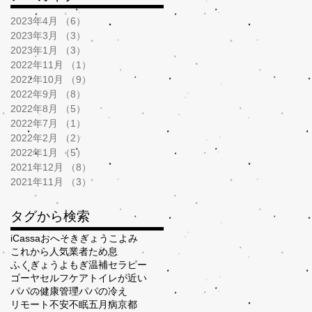
2023年4月
（6）
6件の記事
2023年3月
（3）
3件の記事
2023年1月
（3）
3件の記事
2022年11月
（1）
1件の記事
2022年10月
（9）
9件の記事
2022年9月
（8）
8件の記事
2022年8月
（5）
5件の記事
2022年7月
（1）
1件の記事
2022年2月
（2）
2件の記事
2022年1月
（5）
5件の記事
2021年12月
（8）
8件の記事
2021年11月
（3）
3件の記事
タグから検索
iCassa
おへそ
きぎょう
こよみ
これから人気業者
ため息
ふくぎょう
よもぎ温補セラピー
ゴーヤ
セルフケア
トイレが近い
パパの健康管理
パパの冷え
リモート
不安
不眠
五月病
京都