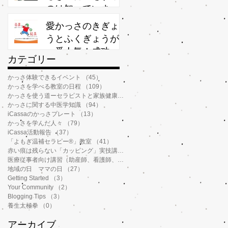
のは知っています
て
か？
方
愛かっさのきぎょ
そ
うとふくぎょうが
一番人気！成功率
​カテゴリー
が高いわけ
かっさ体験できるイベント
（45）
45件の記事
かっさを学べる教室の日程
（109）
109件の記事
かっさを使う道ーセラピストと家族健康管理
（112）
112件の記事
を
かっさに関する中医学知識
（94）
94件の記事
iCassaのかっさプレート
（13）
13件の記事
かっさを学んだ人々
（79）
79件の記事
iCassa活動報告
（37）
37件の記事
て
「よもぎ温補セラピー®️」教室
（41）
41件の記事
今
赤い痕は残らない「カッピング」実技講習
（6）
6件の記事
少
医療従事者向け講習（助産師、看護師、薬剤師、鍼灸師、介護士など）
（14）
地域の日 ママの日
（27）
27件の記事
食
Getting Started
（3）
3件の記事
れ
Your Community
（2）
2件の記事
Blogging Tips
（3）
3件の記事
養生太極拳
（0）
0件の記事
アーカイブ