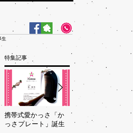
厚生
特集記事
す
こ
の
ご
ぐ
冷
携帯式愛かっさ「か
夏バテバテを脱つ、
っさプレート」誕生
秋ガサガサを予防