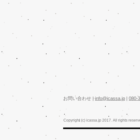
​お問い合わせ |
info@icassa.jp
|
080-
Copyright (c) icassa.jp 2017. All rights reserv