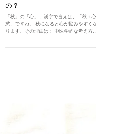
秋に心の不調がどうして出る
の？
「秋」の「心」、漢字で言えば、「秋＋心＝
愁」ですね。 秋になると心が悩みやすくな
ります。その理由は： 中医学的な考え方か
ら見れば、夏は陽気に満ちているため、精神
面の不調は隠されて、夏に傷んだ胃経、脾経
が失調し、エネルギー不足になる。陽気にな
くなる秋の時期に心の不調が前面に出...