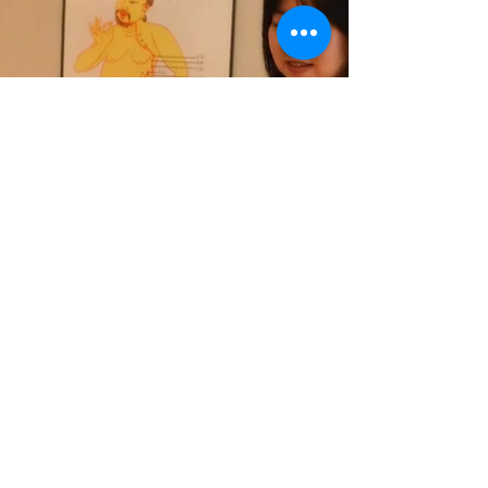
痛くない 真っ赤な痕にならない iCassa
(愛かっさ)のかっさは iCassaが出展するイベ
ントで体験頂けます。 ☆１０月１日（日）
10：00～16：30 「エセナフェスタ」 大田区
大森北 JR大森駅東口より徒歩約8分...