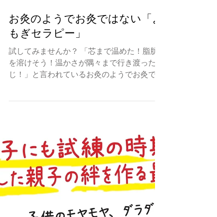
お灸のようでお灸ではない「よ
もぎセラピー」
試してみませんか？ 「芯まで温めた！脂肪
を溶けそう！温かさが隅々まで行き渡った感
じ！」と言われているお灸のようでお灸では
ないよもぎセラピーの良さを感動した人続出
ですが、あなたの目、体、心で体験してみま
すか？ 申し込み先: TEL :080-3357-5688...