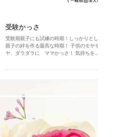
受験かっさ
受験期親子にも試練の時期！しっかりとした
親子の絆を作る最高な時期！ 子供のモヤモ
ヤ、ダラダラに ママかっさ！ 気持ちを伝
わって、一緒に頑張れる！ 見守るイライラ
ママに ママセフルかっさ！ 気持ちが穏や
かに 力になるバックアップ！ かっさとは...