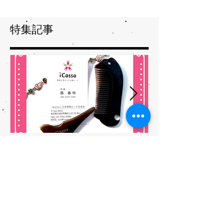
うです。...
特集記事
携帯式愛かっさ「かっさプ
夏バテバテを
レート」誕生
ガサを予防