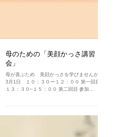
母のための「美顔かっさ講習
会」
母が喜ぶため 美顔かっさを学びませんか？
3月1日 １０：３０ー１２：００ 第一回目
１３：３０−１５：００ 第二回目 参加
費： 二千円 場所：iCassa かっさ教室 大田
区西蒲田７−４３−７−３０１ JR 蒲田駅西
口 徒歩３分 定員：６名...