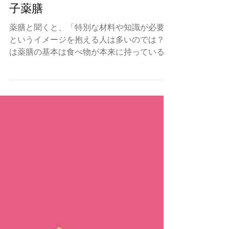
八百屋さんの材料で自宅プチ親
子薬膳
薬膳と聞くと、「特別な材料や知識が必要」
というイメージを抱える人は多いのでは？実
は薬膳の基本は食べ物が本来に持っている効
能を引き出して、体を整えることです。わざ
わざ遠い山に探しに行って、薬草を揃えてい
く必要がありません。...