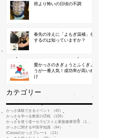
癌より怖いの日頃の不調
春先の冷えに「よもぎ温補」を
するのは知っていますか？
愛かっさのきぎょうとふくぎょ
うが一番人気！成功率が高いわ
け
​カテゴリー
かっさ体験できるイベント
（45）
45件の記事
かっさを学べる教室の日程
（109）
109件の記事
かっさを使う道ーセラピストと家族健康管理
（112）
112件の記事
かっさに関する中医学知識
（94）
94件の記事
iCassaのかっさプレート
（13）
13件の記事