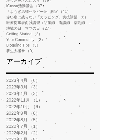
かっさを学んだ人々
（79）
79件の記事
iCassa活動報告
（37）
37件の記事
「よもぎ温補セラピー®️」教室
（41）
41件の記事
赤い痕は残らない「カッピング」実技講習
（6）
6件の記事
医療従事者向け講習（助産師、看護師、薬剤師、鍼灸師、介護士など）
地域の日 ママの日
（27）
27件の記事
Getting Started
（3）
3件の記事
Your Community
（2）
2件の記事
Blogging Tips
（3）
3件の記事
養生太極拳
（0）
0件の記事
アーカイブ
2023年4月
（6）
6件の記事
2023年3月
（3）
3件の記事
2023年1月
（3）
3件の記事
2022年11月
（1）
1件の記事
2022年10月
（9）
9件の記事
2022年9月
（8）
8件の記事
2022年8月
（5）
5件の記事
2022年7月
（1）
1件の記事
2022年2月
（2）
2件の記事
2022年1月
（5）
5件の記事