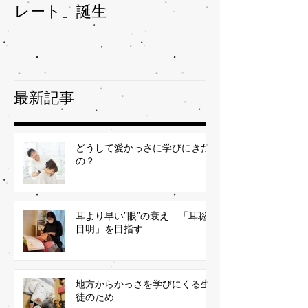
レート」誕生
ガサを予防
最新記事
どうして愛かっさに学びにきた
の？
耳より早い”眼”の衰え 「耳聡
目明」を目指す
地方からかっさを学びにくる生
徒のため