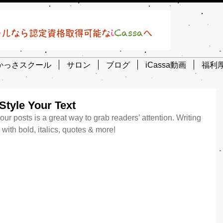
かっさスクール
サロン
ブログ
iCassa動画
福利
Style Your Text
r posts is a great way to grab readers’ attention. Writing 
 with bold, italics, quotes & more!  