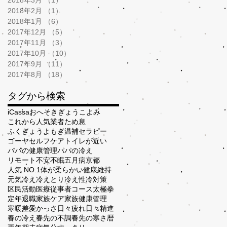
2018年2月
（1）
1件の記事
2018年1月
（6）
6件の記事
2017年12月
（5）
5件の記事
2017年11月
（3）
3件の記事
2017年10月
（10）
10件の記事
2017年9月
（11）
11件の記事
2017年8月
（18）
18件の記事
タグから検索
iCassa
おへそ
きぎょう
こよみ
これから人気業者
ため息
ふくぎょう
よもぎ温補セラピー
ゴーヤ
セルフケア
トイレが近い
パパの健康管理
パパの冷え
リモート
不安
不眠
五月病
京都
人気 NO.1
体が柔らかい
健康維持
元気
冷え
冷えとり
冷え性
冷対策
区民活動
医療従事者コース
太極拳
定年退職
家族ケア
家族健康管理
寒暖差
愛かっさ
日々疲れ
日々精進
春の冷え
春先の不調
春先の寒さ
暦