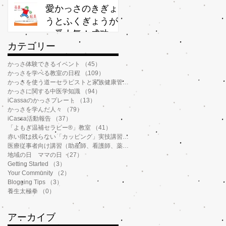
か？
愛かっさのきぎょ
うとふくぎょうが
一番人気！成功率
​カテゴリー
が高いわけ
かっさ体験できるイベント
（45）
45件の記事
かっさを学べる教室の日程
（109）
109件の記事
かっさを使う道ーセラピストと家族健康管理
（112）
112件の記事
かっさに関する中医学知識
（94）
94件の記事
iCassaのかっさプレート
（13）
13件の記事
かっさを学んだ人々
（79）
79件の記事
iCassa活動報告
（37）
37件の記事
「よもぎ温補セラピー®️」教室
（41）
41件の記事
赤い痕は残らない「カッピング」実技講習
（6）
6件の記事
医療従事者向け講習（助産師、看護師、薬剤師、鍼灸師、介護士など）
（14）
地域の日 ママの日
（27）
27件の記事
Getting Started
（3）
3件の記事
Your Community
（2）
2件の記事
Blogging Tips
（3）
3件の記事
養生太極拳
（0）
0件の記事
アーカイブ