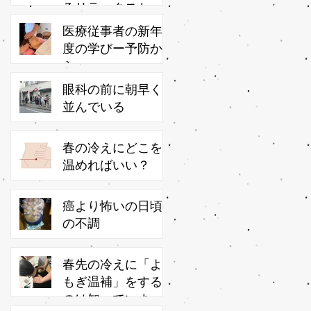
るリラックスかっ
さ
医療従事者の新年
度の学びー予防か
ら
眼科の前に朝早く
並んでいる
春の冷えにどこを
温めればいい？
癌より怖いの日頃
の不調
春先の冷えに「よ
もぎ温補」をする
のは知っています