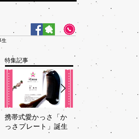
厚生
特集記事
携帯式愛かっさ「か
夏バテバテを脱つ、
っさプレート」誕生
秋ガサガサを予防