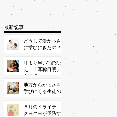
最新記事
どうして愛かっさ
に学びにきたの？
耳より早い”眼”の衰
え 「耳聡目明」
を目指す
地方からかっさを
学びにくる生徒の
ため
５月のイライラ
クヨクヨが予防す