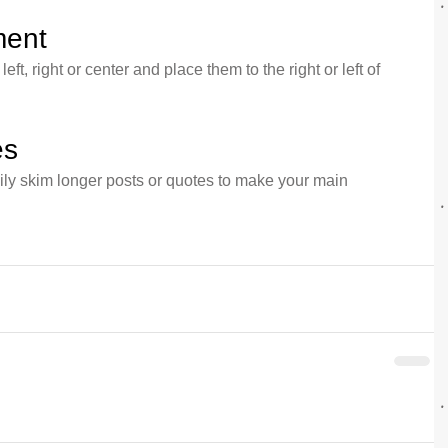
ment
ft, right or center and place them to the right or left of 
es
sily skim longer posts or quotes to make your main 