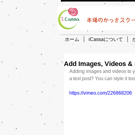
ホーム
iCassaについて
Add Images, Videos & 
Adding images and videos to you
a text post? You can style it too
https://vimeo.com/226868206