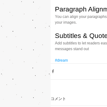
Paragraph Align
You can align your paragraphs le
your images.
Subtitles & Quot
Add subtitles to let readers ea
messages stand out
#dream
コメント