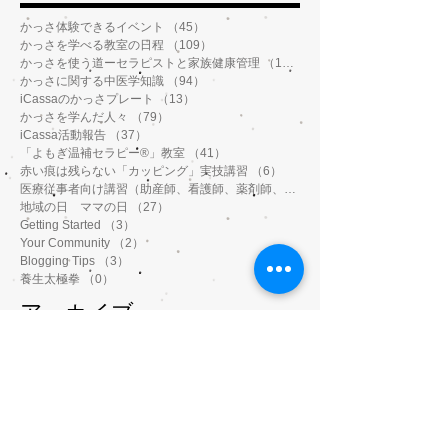
かっさ体験できるイベント
（45）
45件の記事
かっさを学べる教室の日程
（109）
109件の記事
かっさを使う道ーセラピストと家族健康管理
（112）
112件の記事
かっさに関する中医学知識
（94）
94件の記事
iCassaのかっさプレート
（13）
13件の記事
かっさを学んだ人々
（79）
79件の記事
iCassa活動報告
（37）
37件の記事
「よもぎ温補セラピー®️」教室
（41）
41件の記事
赤い痕は残らない「カッピング」実技講習
（6）
6件の記事
医療従事者向け講習（助産師、看護師、薬剤師、鍼灸師、介護士など）
地域の日 ママの日
（27）
27件の記事
Getting Started
（3）
3件の記事
Your Community
（2）
2件の記事
Blogging Tips
（3）
3件の記事
養生太極拳
（0）
0件の記事
アーカイブ
2023年4月
（6）
6件の記事
2023年3月
（3）
3件の記事
2023年1月
（3）
3件の記事
2022年11月
（1）
1件の記事