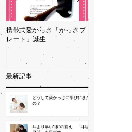
携帯式愛かっさ「かっさプ
夏バテバテを
レート」誕生
ガサを予防
最新記事
どうして愛かっさに学びにきた
の？
耳より早い”眼”の衰え 「耳聡