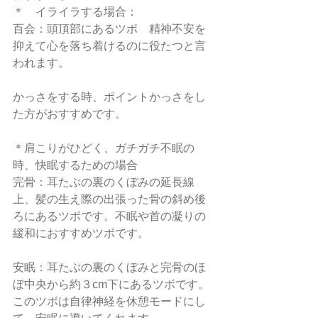
＊　イライラする場合：
百会：頭頂部にあるツボ　精神不安を
抑えて心を落ち着けるのに役たつと言
われます。
かっさをする時、ポイントかっさをし
た方がおすすめです。
＊肩こりがひどく、ガチガチ不眠の
時、快眠するための場合
完骨：耳たぶの裏のくぼみの延長線
上、髪の生え際の出張った骨の斜め後
ろにあるツボです。不眠や首の凝りの
緩和におすすめツボです。
安眠：耳たぶの裏のくぼみと完骨のほ
ぼ中央から約３cm下にあるツボです。
このツボは自律神経を休憩モードにし