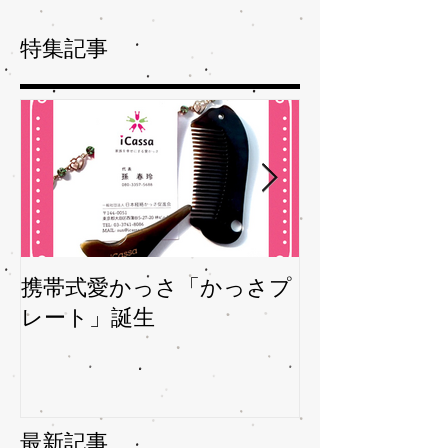
特集記事
携帯式愛かっさ「かっさプ
夏バテバテを
レート」誕生
ガサを予防
最新記事