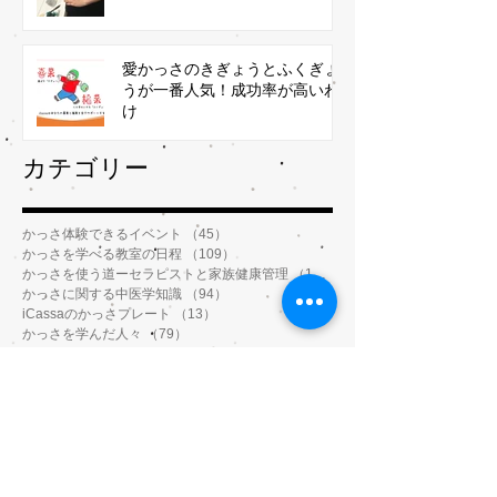
愛かっさのきぎょうとふくぎょ
うが一番人気！成功率が高いわ
け
​カテゴリー
かっさ体験できるイベント
（45）
45件の記事
かっさを学べる教室の日程
（109）
109件の記事
かっさを使う道ーセラピストと家族健康管理
（112）
112件の記事
かっさに関する中医学知識
（94）
94件の記事
iCassaのかっさプレート
（13）
13件の記事
かっさを学んだ人々
（79）
79件の記事
iCassa活動報告
（37）
37件の記事
「よもぎ温補セラピー®️」教室
（41）
41件の記事
赤い痕は残らない「カッピング」実技講習
（6）
6件の記事
医療従事者向け講習（助産師、看護師、薬剤師、鍼灸師、介護士など）
地域の日 ママの日
（27）
27件の記事
Getting Started
（3）
3件の記事
Your Community
（2）
2件の記事
Blogging Tips
（3）
3件の記事