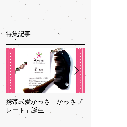
特集記事
携帯式愛かっさ「かっさプ
夏バテバテを
レート」誕生
ガサを予防