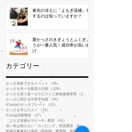
春先の冷えに「よもぎ温補」を
するのは知っていますか？
愛かっさのきぎょうとふくぎょ
うが一番人気！成功率が高いわ
け
​カテゴリー
かっさ体験できるイベント
（45）
45件の記事
かっさを学べる教室の日程
（109）
109件の記事
かっさを使う道ーセラピストと家族健康管理
（112）
112件の記事
かっさに関する中医学知識
（94）
94件の記事
iCassaのかっさプレート
（13）
13件の記事
かっさを学んだ人々
（79）
79件の記事
iCassa活動報告
（37）
37件の記事
「よもぎ温補セラピー®️」教室
（41）
41件の記事
赤い痕は残らない「カッピング」実技講習
（6）
6件の記事
医療従事者向け講習（助産師、看護師、薬剤師、鍼灸師、介護士など）