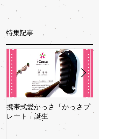
特集記事
携帯式愛かっさ「かっさプ
夏バテバテを
レート」誕生
ガサを予防