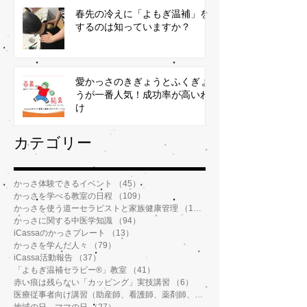
春先の冷えに「よもぎ温補」を
するのは知っていますか？
愛かっさのきぎょうとふくぎょ
うが一番人気！成功率が高いわ
け
​カテゴリー
かっさ体験できるイベント
（45）
45件の記事
かっさを学べる教室の日程
（109）
109件の記事
かっさを使う道ーセラピストと家族健康管理
（112）
112件の記事
かっさに関する中医学知識
（94）
94件の記事
iCassaのかっさプレート
（13）
13件の記事
かっさを学んだ人々
（79）
79件の記事
iCassa活動報告
（37）
37件の記事
「よもぎ温補セラピー®️」教室
（41）
41件の記事
赤い痕は残らない「カッピング」実技講習
（6）
6件の記事
医療従事者向け講習（助産師、看護師、薬剤師、鍼灸師、介護士など）