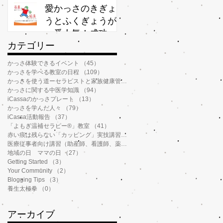
か？
愛かっさのきぎょ
うとふくぎょうが
一番人気！成功率
​カテゴリー
が高いわけ
かっさ体験できるイベント
（45）
45件の記事
かっさを学べる教室の日程
（109）
109件の記事
かっさを使う道ーセラピストと家族健康管理
（112）
112件の記事
かっさに関する中医学知識
（94）
94件の記事
iCassaのかっさプレート
（13）
13件の記事
かっさを学んだ人々
（79）
79件の記事
iCassa活動報告
（37）
37件の記事
「よもぎ温補セラピー®️」教室
（41）
41件の記事
赤い痕は残らない「カッピング」実技講習
（6）
6件の記事
医療従事者向け講習（助産師、看護師、薬剤師、鍼灸師、介護士など）
（14）
地域の日 ママの日
（27）
27件の記事
Getting Started
（3）
3件の記事
Your Community
（2）
2件の記事
Blogging Tips
（3）
3件の記事
養生太極拳
（0）
0件の記事
アーカイブ