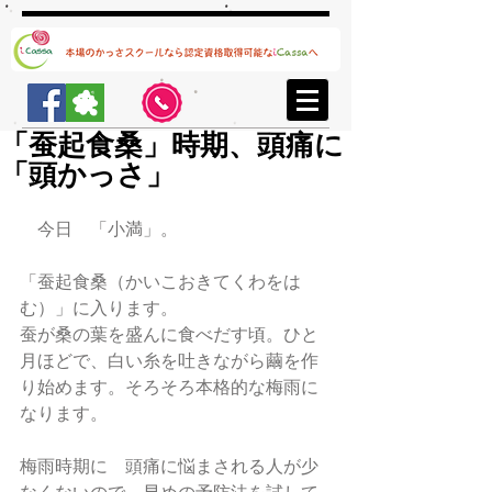
「蚕起食桑」時期、頭痛に
「頭かっさ」
　今日　「小満」。
「蚕起食桑（かいこおきてくわをは
む）」に入ります。
蚕が桑の葉を盛んに食べだす頃。ひと
月ほどで、白い糸を吐きながら繭を作
り始めます。そろそろ本格的な梅雨に
なります。
梅雨時期に　頭痛に悩まされる人が少