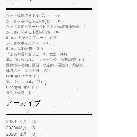
かっさ体験できるイベント
（45）
45件の記事
かっさを学べる教室の日程
（109）
109件の記事
かっさを使う道ーセラピストと家族健康管理
（112）
112件の記事
かっさに関する中医学知識
（94）
94件の記事
iCassaのかっさプレート
（13）
13件の記事
かっさを学んだ人々
（79）
79件の記事
iCassa活動報告
（37）
37件の記事
「よもぎ温補セラピー®️」教室
（41）
41件の記事
赤い痕は残らない「カッピング」実技講習
（6）
6件の記事
医療従事者向け講習（助産師、看護師、薬剤師、鍼灸師、介護士など）
地域の日 ママの日
（27）
27件の記事
Getting Started
（3）
3件の記事
Your Community
（2）
2件の記事
Blogging Tips
（3）
3件の記事
養生太極拳
（0）
0件の記事
アーカイブ
2023年4月
（6）
6件の記事
2023年3月
（3）
3件の記事
2023年1月
（3）
3件の記事