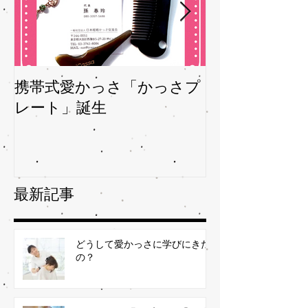
携帯式愛かっさ「かっさプ
夏バテバテを
レート」誕生
ガサを予防
最新記事
どうして愛かっさに学びにきた
の？