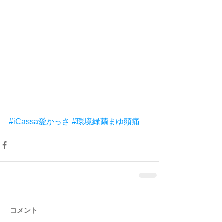
#iCassa愛かっさ
#環境緑繭まゆ頭痛
コメント