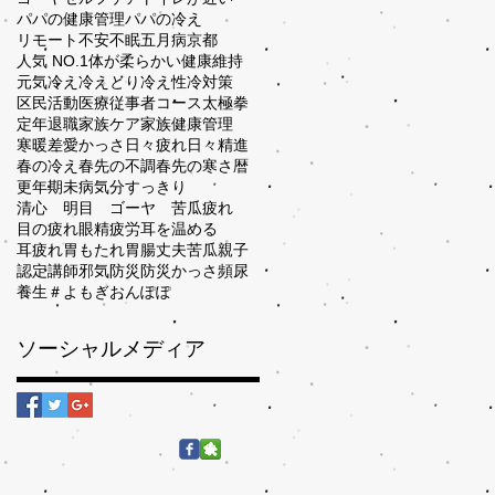
パパの健康管理
パパの冷え
リモート
不安
不眠
五月病
京都
人気 NO.1
体が柔らかい
健康維持
元気
冷え
冷えとり
冷え性
冷対策
区民活動
医療従事者コース
太極拳
定年退職
家族ケア
家族健康管理
寒暖差
愛かっさ
日々疲れ
日々精進
春の冷え
春先の不調
春先の寒さ
暦
更年期
未病
気分すっきり
清心 明目 ゴーヤ 苦瓜
疲れ
目の疲れ
眼精疲労
耳を温める
耳疲れ
胃もたれ
胃腸丈夫
苦瓜
親子
認定講師
邪気
防災
防災かっさ
頻尿
養生
＃よもぎおんぽぽ
ソーシャルメディア