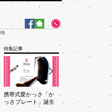
厚生
特集記事
携帯式愛かっさ「か
夏バテバテを脱つ、
っさプレート」誕生
秋ガサガサを予防