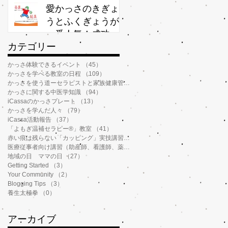
か？
愛かっさのきぎょ
うとふくぎょうが
一番人気！成功率
​カテゴリー
が高いわけ
かっさ体験できるイベント
（45）
45件の記事
かっさを学べる教室の日程
（109）
109件の記事
かっさを使う道ーセラピストと家族健康管理
（112）
112件の記事
かっさに関する中医学知識
（94）
94件の記事
iCassaのかっさプレート
（13）
13件の記事
かっさを学んだ人々
（79）
79件の記事
iCassa活動報告
（37）
37件の記事
「よもぎ温補セラピー®️」教室
（41）
41件の記事
赤い痕は残らない「カッピング」実技講習
（6）
6件の記事
医療従事者向け講習（助産師、看護師、薬剤師、鍼灸師、介護士など）
（14）
地域の日 ママの日
（27）
27件の記事
Getting Started
（3）
3件の記事
Your Community
（2）
2件の記事
Blogging Tips
（3）
3件の記事
養生太極拳
（0）
0件の記事
アーカイブ