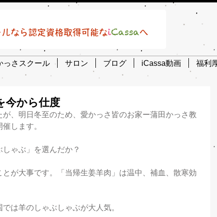
かっさスクール
サロン
ブログ
iCassa動画
福利
を今から仕度
たが、明日冬至のため、愛かっさ皆のお家ー蒲田かっさ教
開催します。
ぶしゃぶ」を選んだか？
ことが大事です。「当帰生姜羊肉」は温中、補血、散寒効
国では羊のしゃぶしゃぶが大人気。