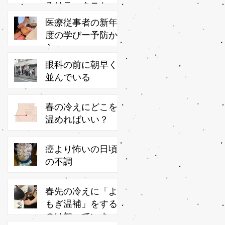
るリラックスかっ
さ
医療従事者の新年
度の学びー予防か
ら
眼科の前に朝早く
並んでいる
春の冷えにどこを
温めればいい？
癌より怖いの日頃
の不調
春先の冷えに「よ
もぎ温補」をする
のは知っています