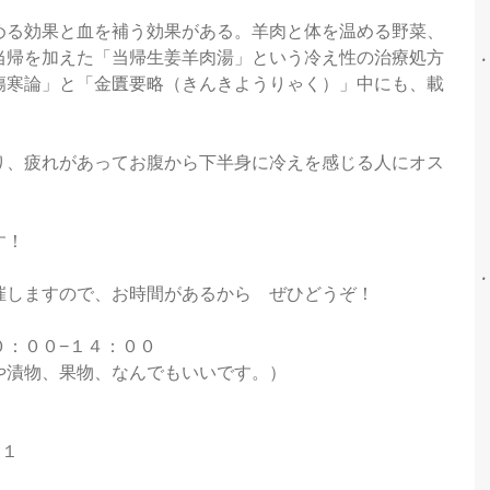
める効果と血を補う効果がある。羊肉と体を温める野菜、
当帰を加えた「当帰生姜羊肉湯」という冷え性の治療処方
傷寒論」と「金匱要略（きんきようりゃく）」中にも、載
り、疲れがあってお腹から下半身に冷えを感じる人にオス
す！
催しますので、お時間があるから　ぜひどうぞ！
０：００−１４：００
や漬物、果物、なんでもいいです。）
０１　
　