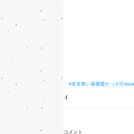
#冬至寒い薬膳愛かっさiCass
コメント