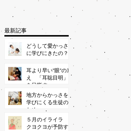
最新記事
どうして愛かっさ
に学びにきたの？
耳より早い”眼”の衰
え 「耳聡目明」
を目指す
地方からかっさを
学びにくる生徒の
ため
５月のイライラ
クヨクヨが予防す