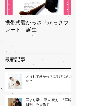
携帯式愛かっさ「かっさプ
夏バテバテを
レート」誕生
ガサを予防
最新記事
どうして愛かっさに学びにきた
の？
耳より早い”眼”の衰え 「耳聡
目明」を目指す