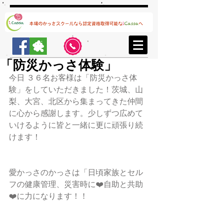
「防災かっさ体験」
今日 ３６名お客様は「防災かっさ体
験」をしていただきました！茨城、山
梨、大宮、北区から集まってきた仲間
に心から感謝します。少しずつ広めて
いけるように皆と一緒に更に頑張り続
けます！
愛かっさのかっさは「日頃家族とセル
フの健康管理、災害時に❤️自助と共助
❤️に力になります！！