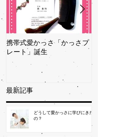
携帯式愛かっさ「かっさプ
夏バテバテを
レート」誕生
ガサを予防
最新記事
どうして愛かっさに学びにきた
の？