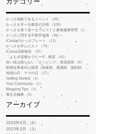
​カテゴリー
かっさ体験できるイベント
（45）
45件の記事
かっさを学べる教室の日程
（109）
109件の記事
かっさを使う道ーセラピストと家族健康管理
（112）
112件の記事
かっさに関する中医学知識
（94）
94件の記事
iCassaのかっさプレート
（13）
13件の記事
かっさを学んだ人々
（79）
79件の記事
iCassa活動報告
（37）
37件の記事
「よもぎ温補セラピー®️」教室
（41）
41件の記事
赤い痕は残らない「カッピング」実技講習
（6）
6件の記事
医療従事者向け講習（助産師、看護師、薬剤師、鍼灸師、介護士など）
地域の日 ママの日
（27）
27件の記事
Getting Started
（3）
3件の記事
Your Community
（2）
2件の記事
Blogging Tips
（3）
3件の記事
養生太極拳
（0）
0件の記事
アーカイブ
2023年4月
（6）
6件の記事
2023年3月
（3）
3件の記事