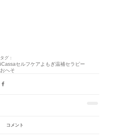
タグ：
iCassa
セルフケア
よもぎ温補セラピー
おへそ
コメント