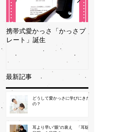
携帯式愛かっさ「かっさプ
夏バテバテを
レート」誕生
ガサを予防
最新記事
どうして愛かっさに学びにきた
の？
耳より早い”眼”の衰え 「耳聡