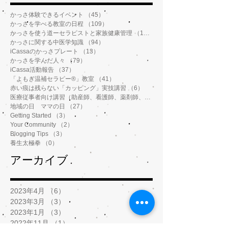
かっさ体験できるイベント
（45）
45件の記事
かっさを学べる教室の日程
（109）
109件の記事
かっさを使う道ーセラピストと家族健康管理
（112）
112件の記事
かっさに関する中医学知識
（94）
94件の記事
iCassaのかっさプレート
（13）
13件の記事
かっさを学んだ人々
（79）
79件の記事
iCassa活動報告
（37）
37件の記事
「よもぎ温補セラピー®️」教室
（41）
41件の記事
赤い痕は残らない「カッピング」実技講習
（6）
6件の記事
医療従事者向け講習（助産師、看護師、薬剤師、鍼灸師、介護士など）
地域の日 ママの日
（27）
27件の記事
Getting Started
（3）
3件の記事
Your Community
（2）
2件の記事
Blogging Tips
（3）
3件の記事
養生太極拳
（0）
0件の記事
アーカイブ
2023年4月
（6）
6件の記事
2023年3月
（3）
3件の記事
2023年1月
（3）
3件の記事
2022年11月
（1）
1件の記事