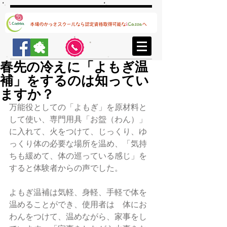
春先の冷えに「よもぎ温
補」をするのは知ってい
ますか？
万能役としての「よもぎ」を原材料と
して使い、専門用具「お盌（わん）」
に入れて、火をつけて、じっくり、ゆ
っくり体の必要な場所を温め、「気持
ちも緩めて、体の巡っている感じ」を
すると体験者からの声でした。
よもぎ温補は気軽、身軽、手軽で体を
温めることができ、使用者は　体にお
わんをつけて、温めながら、家事をし