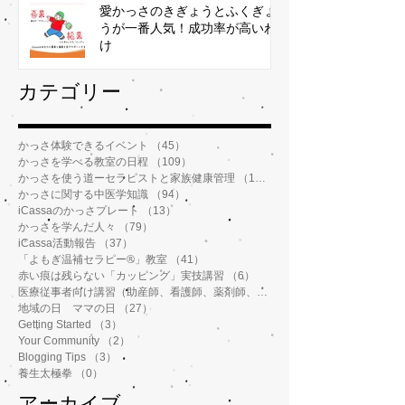
愛かっさのきぎょうとふくぎょ
うが一番人気！成功率が高いわ
け
​カテゴリー
かっさ体験できるイベント
（45）
45件の記事
かっさを学べる教室の日程
（109）
109件の記事
かっさを使う道ーセラピストと家族健康管理
（112）
112件の記事
かっさに関する中医学知識
（94）
94件の記事
iCassaのかっさプレート
（13）
13件の記事
かっさを学んだ人々
（79）
79件の記事
iCassa活動報告
（37）
37件の記事
「よもぎ温補セラピー®️」教室
（41）
41件の記事
赤い痕は残らない「カッピング」実技講習
（6）
6件の記事
医療従事者向け講習（助産師、看護師、薬剤師、鍼灸師、介護士など）
地域の日 ママの日
（27）
27件の記事
Getting Started
（3）
3件の記事
Your Community
（2）
2件の記事
Blogging Tips
（3）
3件の記事
養生太極拳
（0）
0件の記事
アーカイブ