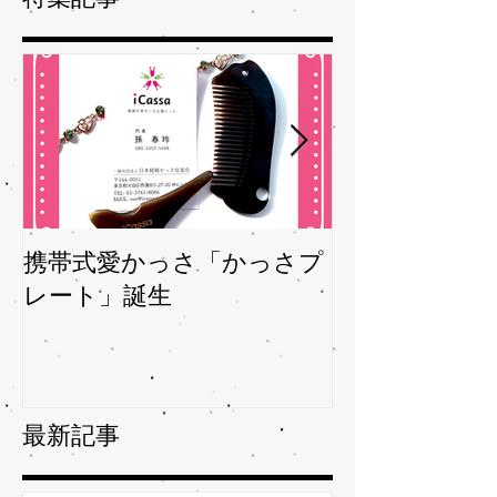
携帯式愛かっさ「かっさプ
夏バテバテを
レート」誕生
ガサを予防
最新記事