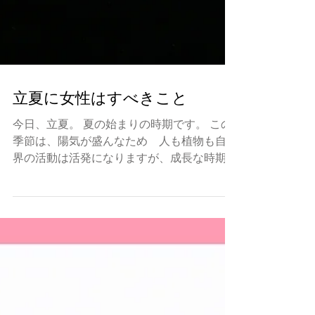
立夏に女性はすべきこと
今日、立夏。 夏の始まりの時期です。 この
季節は、陽気が盛んなため 人も植物も自然
界の活動は活発になりますが、成長な時期で
す。 暑さと湿気によって私たち人間は気分
が落ち着かず、精神的にも不安定になりがち
です。 五月に入り、大型連休が終わり、皆
疲れたり、今ひとつやる気がわかず...