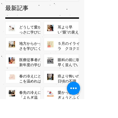
最新記事
どうして愛か
耳より早
っさに学びに
い”眼”の衰え
きたの？
「耳聡目明」
を目指す
地方からかっ
５月のイライ
さを学びにく
ラ クヨクヨ
る生徒のため
が予防するリ
ラックスかっ
医療従事者の
眼科の前に朝
さ
新年度の学び
早く並んでい
ー予防から
る
春の冷えにど
癌より怖いの
こを温めれば
日頃の不調
いい？
春先の冷えに
愛かっさのき
「よもぎ温
ぎょうとふく
補」をするの
ぎょうが一番
​カテゴリー
は知っていま
人気！成功率