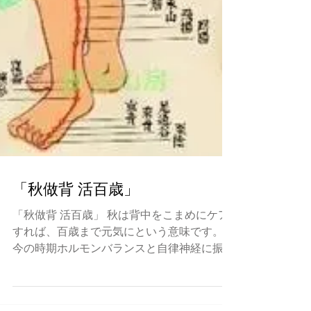
「秋做背 活百歳」
「秋做背 活百歳」 秋は背中をこまめにケア
すれば、百歳まで元気にという意味です。
今の時期ホルモンバランスと自律神経に振り
回される お年頃。。。 夏の疲れ、季節変わ
り目の気まくり寒暖差、ストレスの トリプ