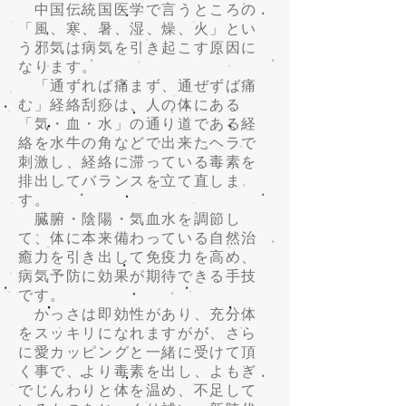
中国伝統国医学で言うところの
「風、寒、暑、湿、燥、火」とい
う邪気は病気を引き起こす原因に
なります。
「通ずれば痛まず、通ぜずば痛
む」経絡刮痧は、人の体にある
「気・血・水」の通り道である経
絡を水牛の角などで出来たヘラで
刺激し、経絡に滞っている毒素を
排出してバランスを立て直しま
す。
臓腑・陰陽・気血水を調節し
て、体に本来備わっている自然治
癒力を引き出して免疫力を高め、
病気予防に効果が期待できる手技
です。
かっさは即効性があり、充分体
をスッキリになれますがが、さら
に愛カッピングと一緒に受けて頂
く事で、より毒素を出し、よもぎ
でじんわりと体を温め、不足して