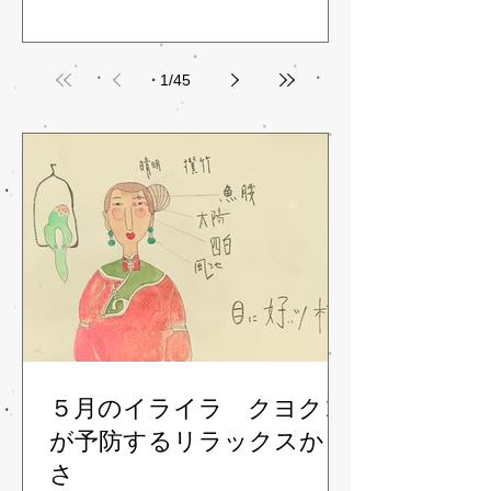
1
/
45
５月のイライラ クヨクヨ
が予防するリラックスかっ
さ