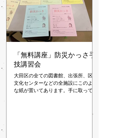
「無料講座」防災かっさ手
技講習会
大田区の全ての図書館、出張所、区の
文化センターなどの全施設にこのよう
な紙が置いてあります。手に取って
ね！「防災かっさ」の参加を是非！お
待ちしています！ 体調を崩さないよう
にも防災の一つです。 日々のケア、
日々の防備が大事です。