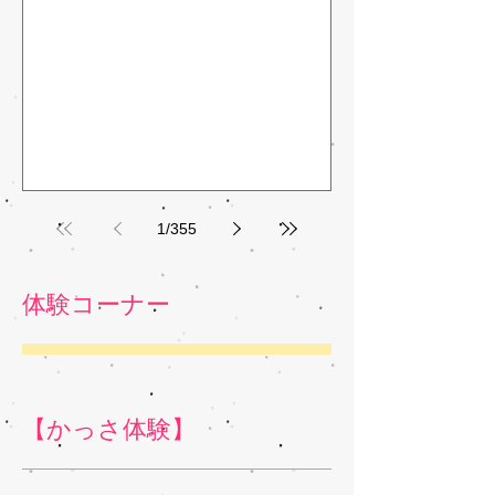
知っていたの？ 体験者： HPから。
孫：かっさを体験したことがあります
か？ 体験者： 別の所がありました。
孫：かっさの道具を持っています
か？...
1
/
355
​体験コーナー
【かっさ体験】