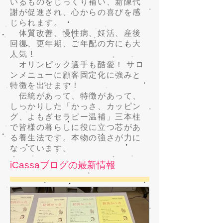
いるものをじっくり補い、新陳代
謝が促進され、心からの喜びを感
じられます。
体質改善、慢性病、妊活、産後
回復、更年期、ご年配の方にも大
人気 !
オリンピック選手も酷愛！ サロ
ンメニューに顧客固定化に強みと
特徴を出せます！
伝統があって、特徴があって、
しっかりした「かっさ、カッピン
グ、よもぎセラピー温補」三本柱
で皆様の暮らしに役に立つ芯があ
る養生法です。本物の強さが力に
なっています。
iCassaブログの最新情報