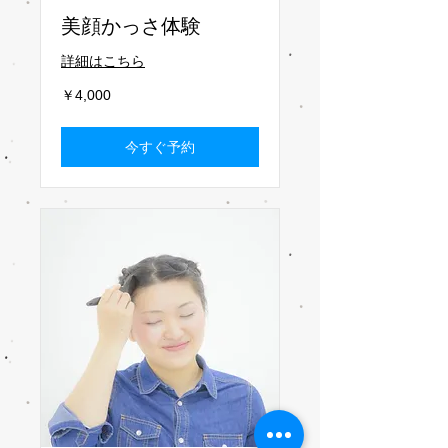
美顔かっさ体験
詳細はこちら
4,000
￥4,000
円
今すぐ予約