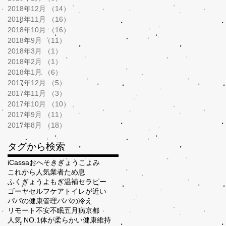
2018年12月
（14）
14件の記事
2018年11月
（16）
16件の記事
2018年10月
（16）
16件の記事
2018年9月
（11）
11件の記事
2018年3月
（1）
1件の記事
2018年2月
（1）
1件の記事
2018年1月
（6）
6件の記事
2017年12月
（5）
5件の記事
2017年11月
（3）
3件の記事
2017年10月
（10）
10件の記事
2017年9月
（11）
11件の記事
2017年8月
（18）
18件の記事
タグから検索
iCassa
おへそ
きぎょう
こよみ
これから人気業者
ため息
ふくぎょう
よもぎ温補セラピー
ゴーヤ
セルフケア
トイレが近い
パパの健康管理
パパの冷え
リモート
不安
不眠
五月病
京都
人気 NO.1
体が柔らかい
健康維持