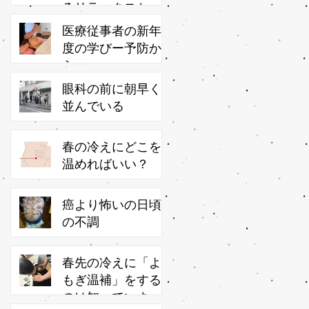
るリラックスかっ
さ
医療従事者の新年
度の学びー予防か
ら
眼科の前に朝早く
並んでいる
春の冷えにどこを
温めればいい？
癌より怖いの日頃
の不調
春先の冷えに「よ
もぎ温補」をする
のは知っています