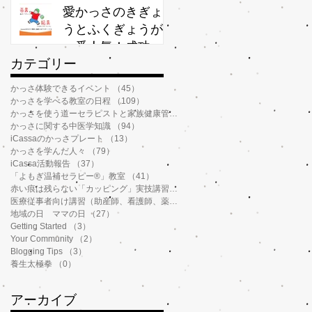
か？
愛かっさのきぎょ
うとふくぎょうが
一番人気！成功率
​カテゴリー
が高いわけ
かっさ体験できるイベント
（45）
45件の記事
かっさを学べる教室の日程
（109）
109件の記事
かっさを使う道ーセラピストと家族健康管理
（112）
112件の記事
かっさに関する中医学知識
（94）
94件の記事
iCassaのかっさプレート
（13）
13件の記事
かっさを学んだ人々
（79）
79件の記事
iCassa活動報告
（37）
37件の記事
「よもぎ温補セラピー®️」教室
（41）
41件の記事
赤い痕は残らない「カッピング」実技講習
（6）
6件の記事
医療従事者向け講習（助産師、看護師、薬剤師、鍼灸師、介護士など）
（14）
地域の日 ママの日
（27）
27件の記事
Getting Started
（3）
3件の記事
Your Community
（2）
2件の記事
Blogging Tips
（3）
3件の記事
養生太極拳
（0）
0件の記事
アーカイブ