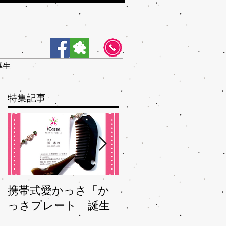
厚生
特集記事
携帯式愛かっさ「か
夏バテバテを脱つ、
っさプレート」誕生
秋ガサガサを予防