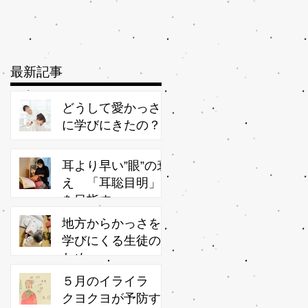
最新記事
どうして愛かっさ
に学びにきたの？
耳より早い”眼”の衰
え 「耳聡目明」
を目指す
地方からかっさを
学びにくる生徒の
ため
５月のイライラ
クヨクヨが予防す