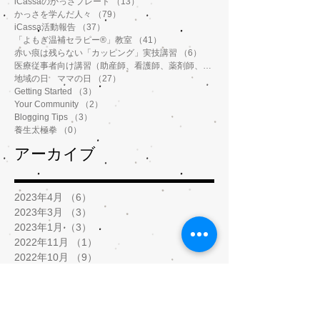
iCassaのかっさプレート
（13）
13件の記事
かっさを学んだ人々
（79）
79件の記事
iCassa活動報告
（37）
37件の記事
「よもぎ温補セラピー®️」教室
（41）
41件の記事
赤い痕は残らない「カッピング」実技講習
（6）
6件の記事
医療従事者向け講習（助産師、看護師、薬剤師、鍼灸師、介護士など）
地域の日 ママの日
（27）
27件の記事
Getting Started
（3）
3件の記事
Your Community
（2）
2件の記事
Blogging Tips
（3）
3件の記事
養生太極拳
（0）
0件の記事
アーカイブ
2023年4月
（6）
6件の記事
2023年3月
（3）
3件の記事
2023年1月
（3）
3件の記事
2022年11月
（1）
1件の記事
2022年10月
（9）
9件の記事
2022年9月
（8）
8件の記事
2022年8月
（5）
5件の記事
2022年7月
（1）
1件の記事
2022年2月
（2）
2件の記事