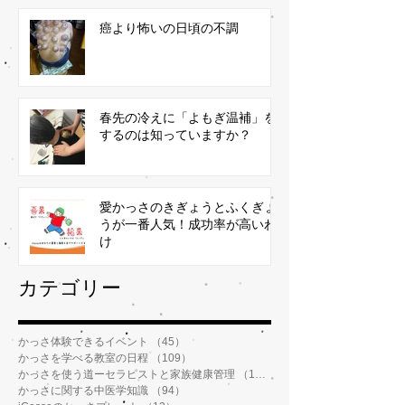
癌より怖いの日頃の不調
春先の冷えに「よもぎ温補」を
するのは知っていますか？
愛かっさのきぎょうとふくぎょ
うが一番人気！成功率が高いわ
け
​カテゴリー
かっさ体験できるイベント
（45）
45件の記事
かっさを学べる教室の日程
（109）
109件の記事
かっさを使う道ーセラピストと家族健康管理
（112）
112件の記事
かっさに関する中医学知識
（94）
94件の記事