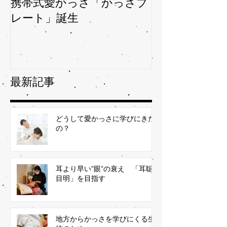
携帯式愛かっさ「かっさプ
夏バテバテを
レート」誕生
ガサを予防
最新記事
どうして愛かっさに学びにきた
の？
耳より早い”眼”の衰え 「耳聡
目明」を目指す
地方からかっさを学びにくる生