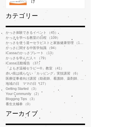
け
​カテゴリー
かっさ体験できるイベント
（45）
45件の記事
かっさを学べる教室の日程
（109）
109件の記事
かっさを使う道ーセラピストと家族健康管理
（112）
112件の記事
かっさに関する中医学知識
（94）
94件の記事
iCassaのかっさプレート
（13）
13件の記事
かっさを学んだ人々
（79）
79件の記事
iCassa活動報告
（37）
37件の記事
「よもぎ温補セラピー®️」教室
（41）
41件の記事
赤い痕は残らない「カッピング」実技講習
（6）
6件の記事
医療従事者向け講習（助産師、看護師、薬剤師、鍼灸師、介護士など）
地域の日 ママの日
（27）
27件の記事
Getting Started
（3）
3件の記事
Your Community
（2）
2件の記事
Blogging Tips
（3）
3件の記事
養生太極拳
（0）
0件の記事
アーカイブ