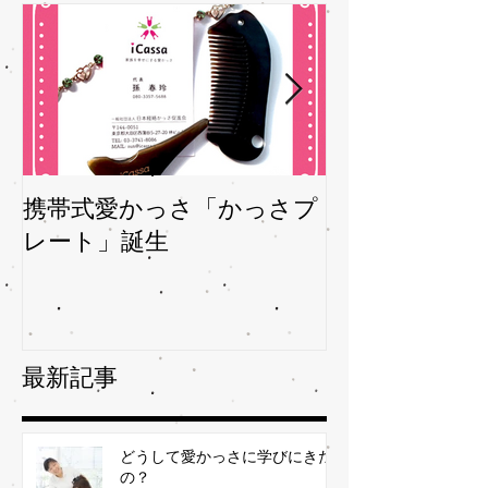
携帯式愛かっさ「かっさプ
夏バテバテを
レート」誕生
ガサを予防
最新記事
どうして愛かっさに学びにきた
の？