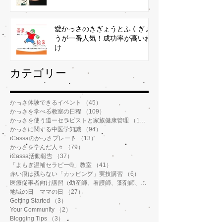
愛かっさのきぎょうとふくぎょ
うが一番人気！成功率が高いわ
け
​カテゴリー
かっさ体験できるイベント
（45）
45件の記事
かっさを学べる教室の日程
（109）
109件の記事
かっさを使う道ーセラピストと家族健康管理
（112）
112件の記事
かっさに関する中医学知識
（94）
94件の記事
iCassaのかっさプレート
（13）
13件の記事
かっさを学んだ人々
（79）
79件の記事
iCassa活動報告
（37）
37件の記事
「よもぎ温補セラピー®️」教室
（41）
41件の記事
赤い痕は残らない「カッピング」実技講習
（6）
6件の記事
医療従事者向け講習（助産師、看護師、薬剤師、鍼灸師、介護士など）
地域の日 ママの日
（27）
27件の記事
Getting Started
（3）
3件の記事
Your Community
（2）
2件の記事
Blogging Tips
（3）
3件の記事