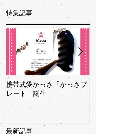
特集記事
携帯式愛かっさ「かっさプ
夏バテバテを
レート」誕生
ガサを予防
最新記事