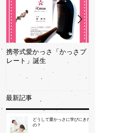
携帯式愛かっさ「かっさプ
夏バテバテを
レート」誕生
ガサを予防
最新記事
どうして愛かっさに学びにきた
の？