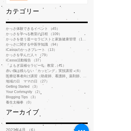
​カテゴリー
かっさ体験できるイベント
（45）
45件の記事
かっさを学べる教室の日程
（109）
109件の記事
かっさを使う道ーセラピストと家族健康管理
（112）
112件の記事
かっさに関する中医学知識
（94）
94件の記事
iCassaのかっさプレート
（13）
13件の記事
かっさを学んだ人々
（79）
79件の記事
iCassa活動報告
（37）
37件の記事
「よもぎ温補セラピー®️」教室
（41）
41件の記事
赤い痕は残らない「カッピング」実技講習
（6）
6件の記事
医療従事者向け講習（助産師、看護師、薬剤師、鍼灸師、介護士など）
地域の日 ママの日
（27）
27件の記事
Getting Started
（3）
3件の記事
Your Community
（2）
2件の記事
Blogging Tips
（3）
3件の記事
養生太極拳
（0）
0件の記事
アーカイブ
2023年4月
（6）
6件の記事