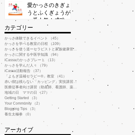
か？
愛かっさのきぎょ
うとふくぎょうが
一番人気！成功率
​カテゴリー
が高いわけ
かっさ体験できるイベント
（45）
45件の記事
かっさを学べる教室の日程
（109）
109件の記事
かっさを使う道ーセラピストと家族健康管理
（112）
112件の記事
かっさに関する中医学知識
（94）
94件の記事
iCassaのかっさプレート
（13）
13件の記事
かっさを学んだ人々
（79）
79件の記事
iCassa活動報告
（37）
37件の記事
「よもぎ温補セラピー®️」教室
（41）
41件の記事
赤い痕は残らない「カッピング」実技講習
（6）
6件の記事
医療従事者向け講習（助産師、看護師、薬剤師、鍼灸師、介護士など）
（14）
地域の日 ママの日
（27）
27件の記事
Getting Started
（3）
3件の記事
Your Community
（2）
2件の記事
Blogging Tips
（3）
3件の記事
養生太極拳
（0）
0件の記事
アーカイブ