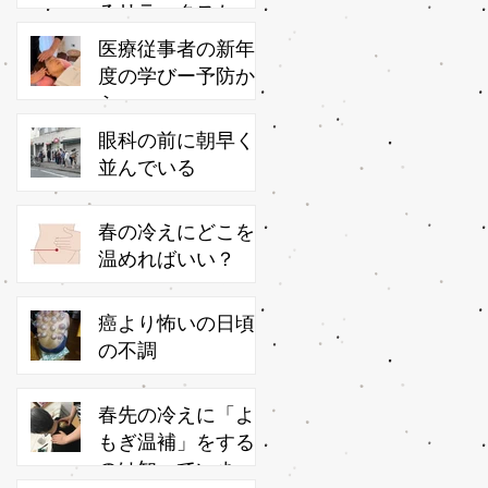
るリラックスかっ
さ
医療従事者の新年
度の学びー予防か
ら
眼科の前に朝早く
並んでいる
春の冷えにどこを
温めればいい？
癌より怖いの日頃
の不調
春先の冷えに「よ
もぎ温補」をする
のは知っています