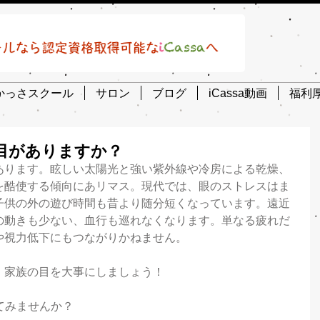
かっさスクール
サロン
ブログ
iCassa動画
福利
目がありますか？
あります。眩しい太陽光と強い紫外線や冷房による乾燥、
を酷使する傾向にあリマス。現代では、眼のストレスはま
子供の外の遊び時間も昔より随分短くなっています。遠近
の動きも少ない、血行も巡れなくなります。単なる疲れだ
や視力低下にもつながりかねません。
！家族の目を大事にしましょう！
てみませんか？