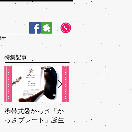
厚生
特集記事
携帯式愛かっさ「か
夏バテバテを脱つ、
っさプレート」誕生
秋ガサガサを予防