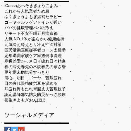
iCassa
おへそ
きぎょう
こよみ
これから人気業者
ため息
ふくぎょう
よもぎ温補セラピー
ゴーヤ
セルフケア
トイレが近い
パパの健康管理
パパの冷え
リモート
不安
不眠
五月病
京都
人気 NO.1
体が柔らかい
健康維持
元気
冷え
冷えとり
冷え性
冷対策
区民活動
医療従事者コース
太極拳
定年退職
家族ケア
家族健康管理
寒暖差
愛かっさ
日々疲れ
日々精進
春の冷え
春先の不調
春先の寒さ
暦
更年期
未病
気分すっきり
清心 明目 ゴーヤ 苦瓜
疲れ
目の疲れ
眼精疲労
耳を温める
耳疲れ
胃もたれ
胃腸丈夫
苦瓜
親子
認定講師
邪気
防災
防災かっさ
頻尿
養生
＃よもぎおんぽぽ
ソーシャルメディア