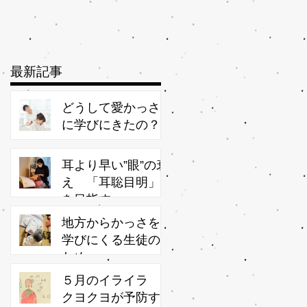
最新記事
どうして愛かっさ
に学びにきたの？
耳より早い”眼”の衰
え 「耳聡目明」
を目指す
地方からかっさを
学びにくる生徒の
ため
５月のイライラ
クヨクヨが予防す