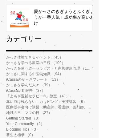
愛かっさのきぎょうとふくぎょ
うが一番人気！成功率が高いわ
け
​カテゴリー
かっさ体験できるイベント
（45）
45件の記事
かっさを学べる教室の日程
（109）
109件の記事
かっさを使う道ーセラピストと家族健康管理
（112）
112件の記事
かっさに関する中医学知識
（94）
94件の記事
iCassaのかっさプレート
（13）
13件の記事
かっさを学んだ人々
（79）
79件の記事
iCassa活動報告
（37）
37件の記事
「よもぎ温補セラピー®️」教室
（41）
41件の記事
赤い痕は残らない「カッピング」実技講習
（6）
6件の記事
医療従事者向け講習（助産師、看護師、薬剤師、鍼灸師、介護士など）
地域の日 ママの日
（27）
27件の記事
Getting Started
（3）
3件の記事
Your Community
（2）
2件の記事
Blogging Tips
（3）
3件の記事
養生太極拳
（0）
0件の記事