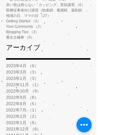
赤い痕は残らない「カッピング」実技講習
（6）
6件の記事
医療従事者向け講習（助産師、看護師、薬剤師、鍼灸師、介護士など）
地域の日 ママの日
（27）
27件の記事
Getting Started
（3）
3件の記事
Your Community
（2）
2件の記事
Blogging Tips
（3）
3件の記事
養生太極拳
（0）
0件の記事
アーカイブ
2023年4月
（6）
6件の記事
2023年3月
（3）
3件の記事
2023年1月
（3）
3件の記事
2022年11月
（1）
1件の記事
2022年10月
（9）
9件の記事
2022年9月
（8）
8件の記事
2022年8月
（5）
5件の記事
2022年7月
（1）
1件の記事
2022年2月
（2）
2件の記事
2022年1月
（5）
5件の記事
2021年12月
（8）
8件の記事