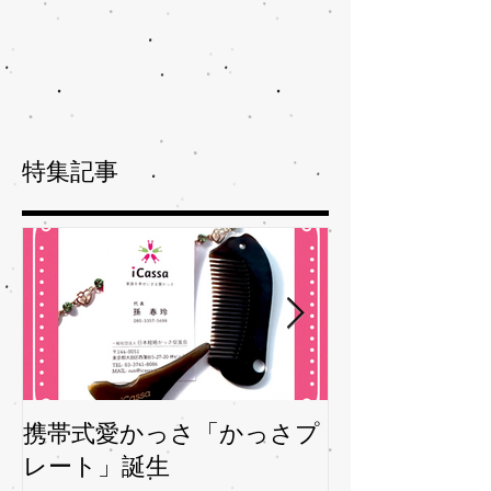
特集記事
携帯式愛かっさ「かっさプ
夏バテバテを
レート」誕生
ガサを予防