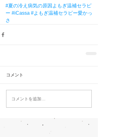
#夏の冷え病気の原因よもぎ温補セラピ
ー
#iCassa
#よもぎ温補セラピー愛かっ
さ
コメント
コメントを追加…