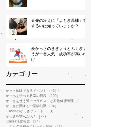
春先の冷えに「よもぎ温補」を
するのは知っていますか？
愛かっさのきぎょうとふくぎょ
うが一番人気！成功率が高いわ
け
​カテゴリー
かっさ体験できるイベント
（45）
45件の記事
かっさを学べる教室の日程
（109）
109件の記事
かっさを使う道ーセラピストと家族健康管理
（112）
112件の記事
かっさに関する中医学知識
（94）
94件の記事
iCassaのかっさプレート
（13）
13件の記事
かっさを学んだ人々
（79）
79件の記事
iCassa活動報告
（37）
37件の記事
「よもぎ温補セラピー®️」教室
（41）
41件の記事