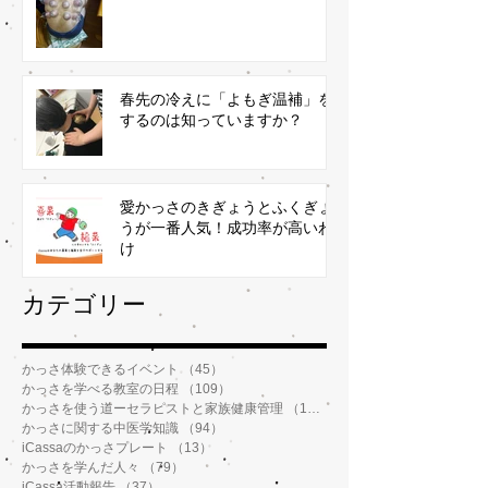
春先の冷えに「よもぎ温補」を
するのは知っていますか？
愛かっさのきぎょうとふくぎょ
うが一番人気！成功率が高いわ
け
​カテゴリー
かっさ体験できるイベント
（45）
45件の記事
かっさを学べる教室の日程
（109）
109件の記事
かっさを使う道ーセラピストと家族健康管理
（112）
112件の記事
かっさに関する中医学知識
（94）
94件の記事
iCassaのかっさプレート
（13）
13件の記事
かっさを学んだ人々
（79）
79件の記事
iCassa活動報告
（37）
37件の記事