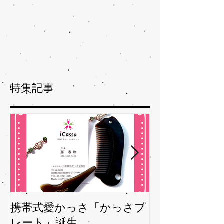
特集記事
携帯式愛かっさ「かっさプ
夏バテバテを
レート」誕生
ガサを予防