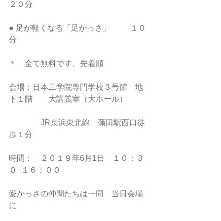
２０分　
● 足が軽くなる「足かっさ」　      １０
分
＊　全て無料です、先着順
会場：日本工学院専門学校３号館　地
下１階　　大講義室（大ホール）
　　　　JR京浜東北線　蒲田駅西口徒
歩１分
時間：　２０１９年6月1日　１０：３
０−１６：００　
愛かっさの仲間たちは一同　当日会場
に