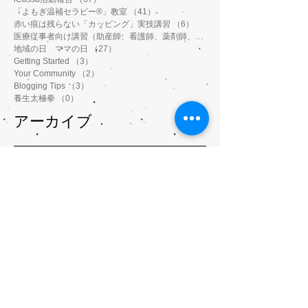
「よもぎ温補セラピー®️」教室
（41）
41件の記事
赤い痕は残らない「カッピング」実技講習
（6）
6件の記事
医療従事者向け講習（助産師、看護師、薬剤師、鍼灸師、介護士など）
地域の日 ママの日
（27）
27件の記事
Getting Started
（3）
3件の記事
Your Community
（2）
2件の記事
Blogging Tips
（3）
3件の記事
養生太極拳
（0）
0件の記事
アーカイブ
2023年4月
（6）
6件の記事
2023年3月
（3）
3件の記事
2023年1月
（3）
3件の記事
2022年11月
（1）
1件の記事
2022年10月
（9）
9件の記事
2022年9月
（8）
8件の記事
2022年8月
（5）
5件の記事
2022年7月
（1）
1件の記事
2022年2月
（2）
2件の記事
2022年1月
（5）
5件の記事
2021年12月
（8）
8件の記事