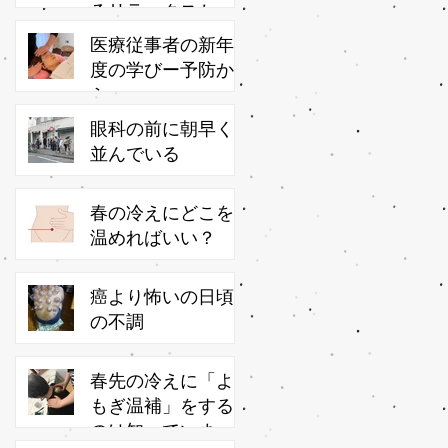
るリラックスかっ
さ
医療従事者の新年
度の学びー予防か
ら
眼科の前に朝早く
並んでいる
春の冷えにどこを
温めればいい？
癌より怖いの日頃
の不調
春先の冷えに「よ
もぎ温補」をする
のは知っています