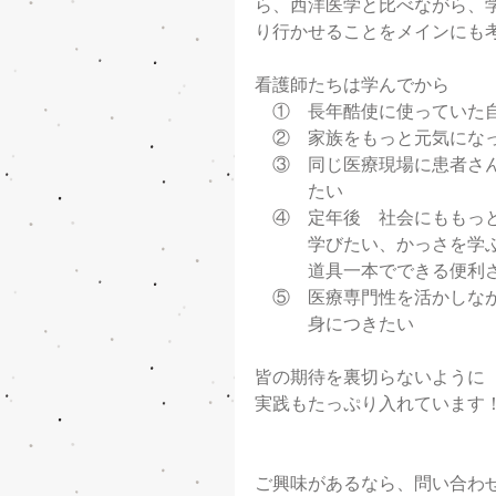
ら、西洋医学と比べながら、
り行かせることをメインにも
看護師たちは学んでから
　①　長年酷使に使っていた
　②　家族をもっと元気にな
　③　同じ医療現場に患者さ
　　　たい
　④　定年後　社会にももっ
　　　学びたい、かっさを学
　　　道具一本でできる便利
　⑤　医療専門性を活かしな
　　　身につきたい
皆の期待を裏切らないように
実践もたっぷり入れています
ご興味があるなら、問い合わ