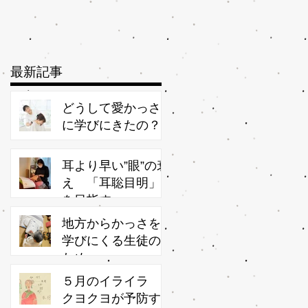
最新記事
どうして愛かっさ
に学びにきたの？
耳より早い”眼”の衰
え 「耳聡目明」
を目指す
地方からかっさを
学びにくる生徒の
ため
５月のイライラ
クヨクヨが予防す