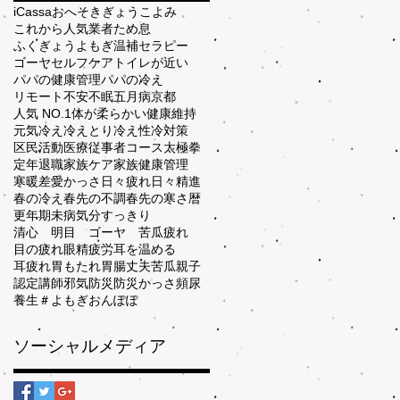
iCassa
おへそ
きぎょう
こよみ
これから人気業者
ため息
ふくぎょう
よもぎ温補セラピー
ゴーヤ
セルフケア
トイレが近い
パパの健康管理
パパの冷え
リモート
不安
不眠
五月病
京都
人気 NO.1
体が柔らかい
健康維持
元気
冷え
冷えとり
冷え性
冷対策
区民活動
医療従事者コース
太極拳
定年退職
家族ケア
家族健康管理
寒暖差
愛かっさ
日々疲れ
日々精進
春の冷え
春先の不調
春先の寒さ
暦
更年期
未病
気分すっきり
清心 明目 ゴーヤ 苦瓜
疲れ
目の疲れ
眼精疲労
耳を温める
耳疲れ
胃もたれ
胃腸丈夫
苦瓜
親子
認定講師
邪気
防災
防災かっさ
頻尿
養生
＃よもぎおんぽぽ
ソーシャルメディア