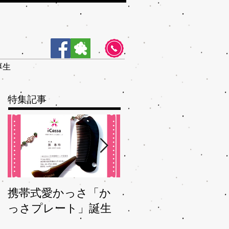
厚生
特集記事
携帯式愛かっさ「か
夏バテバテを脱つ、
っさプレート」誕生
秋ガサガサを予防