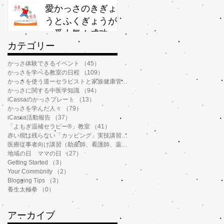
か？
愛かっさのきぎょ
うとふくぎょうが
一番人気！成功率
​カテゴリー
が高いわけ
かっさ体験できるイベント
（45）
45件の記事
かっさを学べる教室の日程
（109）
109件の記事
かっさを使う道ーセラピストと家族健康管理
（112）
112件の記事
かっさに関する中医学知識
（94）
94件の記事
iCassaのかっさプレート
（13）
13件の記事
かっさを学んだ人々
（79）
79件の記事
iCassa活動報告
（37）
37件の記事
「よもぎ温補セラピー®️」教室
（41）
41件の記事
赤い痕は残らない「カッピング」実技講習
（6）
6件の記事
医療従事者向け講習（助産師、看護師、薬剤師、鍼灸師、介護士など）
（14）
地域の日 ママの日
（27）
27件の記事
Getting Started
（3）
3件の記事
Your Community
（2）
2件の記事
Blogging Tips
（3）
3件の記事
養生太極拳
（0）
0件の記事
アーカイブ