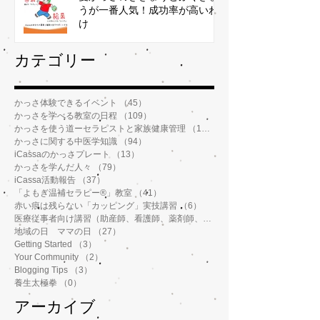
うが一番人気！成功率が高いわ
け
​カテゴリー
かっさ体験できるイベント
（45）
45件の記事
かっさを学べる教室の日程
（109）
109件の記事
かっさを使う道ーセラピストと家族健康管理
（112）
112件の記事
かっさに関する中医学知識
（94）
94件の記事
iCassaのかっさプレート
（13）
13件の記事
かっさを学んだ人々
（79）
79件の記事
iCassa活動報告
（37）
37件の記事
「よもぎ温補セラピー®️」教室
（41）
41件の記事
赤い痕は残らない「カッピング」実技講習
（6）
6件の記事
医療従事者向け講習（助産師、看護師、薬剤師、鍼灸師、介護士など）
地域の日 ママの日
（27）
27件の記事
Getting Started
（3）
3件の記事
Your Community
（2）
2件の記事
Blogging Tips
（3）
3件の記事
養生太極拳
（0）
0件の記事
アーカイブ