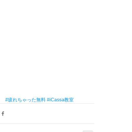
#疲れちゃった無料
#iCassa教室