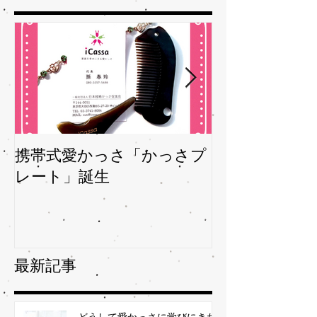
携帯式愛かっさ「かっさプ
夏バテバテを
レート」誕生
ガサを予防
最新記事
どうして愛かっさに学びにきた