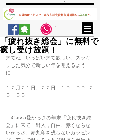
「疲れ抜き総会」に無料で
癒し受け放題！
来てね！いっぱい来て欲しい、スッキ
リした気分で新しい年を迎えるよう
に！
１２月２１日、２２日　１０：００−２
０：００
　iCassa愛かっさの年末「疲れ抜き総
会」に来て！出入り自由、赤くならな
いかっさ、赤丸印を残らないカッピン