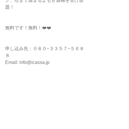
グ、芯まで温まるよもぎ温補を受け放
題！
無料です！無料！❤️❤️
申し込み先：０８０−３３５７−５６８
８　
Email: info@icassa.jp