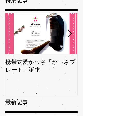
特集記事
携帯式愛かっさ「かっさプ
夏バテバテを
レート」誕生
ガサを予防
最新記事