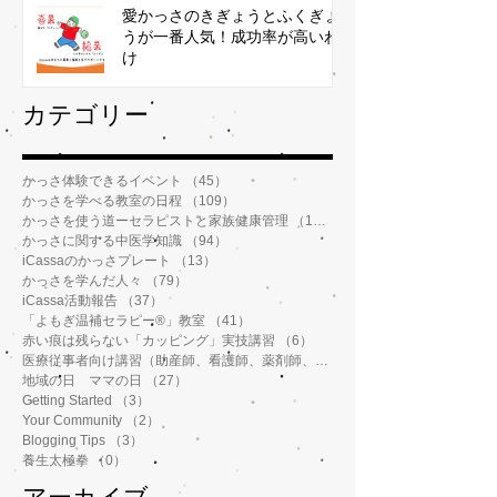
愛かっさのきぎょうとふくぎょ
うが一番人気！成功率が高いわ
け
​カテゴリー
かっさ体験できるイベント
（45）
45件の記事
かっさを学べる教室の日程
（109）
109件の記事
かっさを使う道ーセラピストと家族健康管理
（112）
112件の記事
かっさに関する中医学知識
（94）
94件の記事
iCassaのかっさプレート
（13）
13件の記事
かっさを学んだ人々
（79）
79件の記事
iCassa活動報告
（37）
37件の記事
「よもぎ温補セラピー®️」教室
（41）
41件の記事
赤い痕は残らない「カッピング」実技講習
（6）
6件の記事
医療従事者向け講習（助産師、看護師、薬剤師、鍼灸師、介護士など）
地域の日 ママの日
（27）
27件の記事
Getting Started
（3）
3件の記事
Your Community
（2）
2件の記事
Blogging Tips
（3）
3件の記事
養生太極拳
（0）
0件の記事