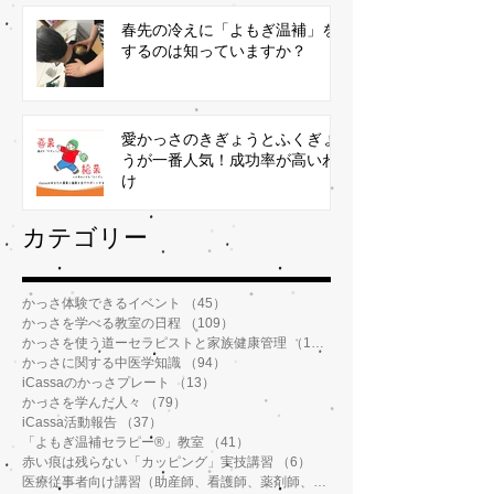
春先の冷えに「よもぎ温補」を
するのは知っていますか？
愛かっさのきぎょうとふくぎょ
うが一番人気！成功率が高いわ
け
​カテゴリー
かっさ体験できるイベント
（45）
45件の記事
かっさを学べる教室の日程
（109）
109件の記事
かっさを使う道ーセラピストと家族健康管理
（112）
112件の記事
かっさに関する中医学知識
（94）
94件の記事
iCassaのかっさプレート
（13）
13件の記事
かっさを学んだ人々
（79）
79件の記事
iCassa活動報告
（37）
37件の記事
「よもぎ温補セラピー®️」教室
（41）
41件の記事
赤い痕は残らない「カッピング」実技講習
（6）
6件の記事
医療従事者向け講習（助産師、看護師、薬剤師、鍼灸師、介護士など）