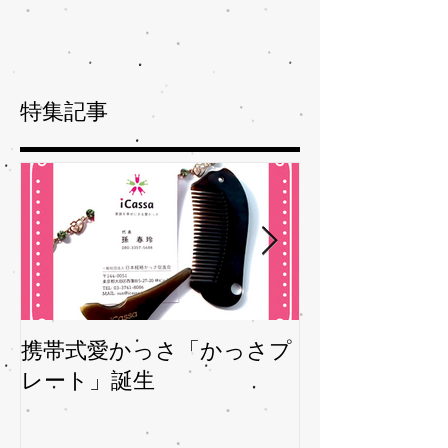
特集記事
携帯式愛かっさ「かっさプ
夏バテバテを
レート」誕生
ガサを予防