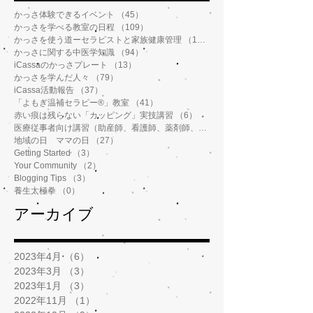
かっさ体験できるイベント
（45）
45件の記事
かっさを学べる教室の日程
（109）
109件の記事
かっさを使う道ーセラピストと家族健康管理
（112）
112件の記事
かっさに関する中医学知識
（94）
94件の記事
iCassaのかっさプレート
（13）
13件の記事
かっさを学んだ人々
（79）
79件の記事
iCassa活動報告
（37）
37件の記事
「よもぎ温補セラピー®️」教室
（41）
41件の記事
赤い痕は残らない「カッピング」実技講習
（6）
6件の記事
医療従事者向け講習（助産師、看護師、薬剤師、鍼灸師、介護士など）
地域の日 ママの日
（27）
27件の記事
Getting Started
（3）
3件の記事
Your Community
（2）
2件の記事
Blogging Tips
（3）
3件の記事
養生太極拳
（0）
0件の記事
アーカイブ
2023年4月
（6）
6件の記事
2023年3月
（3）
3件の記事
2023年1月
（3）
3件の記事
2022年11月
（1）
1件の記事