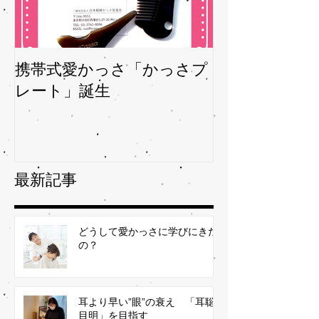
携帯式愛かっさ「かっさプ
夏バテバテを
レート」誕生
ガサを予防
最新記事
どうして愛かっさに学びにきた
の？
耳より早い”眼”の衰え 「耳聡
目明」を目指す