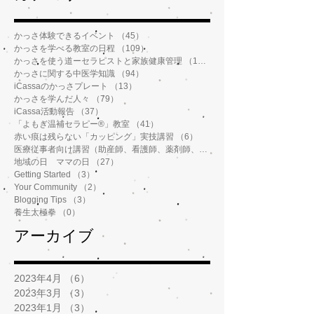
かっさ体験できるイベント
（45）
45件の記事
かっさを学べる教室の日程
（109）
109件の記事
かっさを使う道ーセラピストと家族健康管理
（112）
112件の記事
かっさに関する中医学知識
（94）
94件の記事
iCassaのかっさプレート
（13）
13件の記事
かっさを学んだ人々
（79）
79件の記事
iCassa活動報告
（37）
37件の記事
「よもぎ温補セラピー®️」教室
（41）
41件の記事
赤い痕は残らない「カッピング」実技講習
（6）
6件の記事
医療従事者向け講習（助産師、看護師、薬剤師、鍼灸師、介護士など）
地域の日 ママの日
（27）
27件の記事
Getting Started
（3）
3件の記事
Your Community
（2）
2件の記事
Blogging Tips
（3）
3件の記事
養生太極拳
（0）
0件の記事
アーカイブ
2023年4月
（6）
6件の記事
2023年3月
（3）
3件の記事
2023年1月
（3）
3件の記事