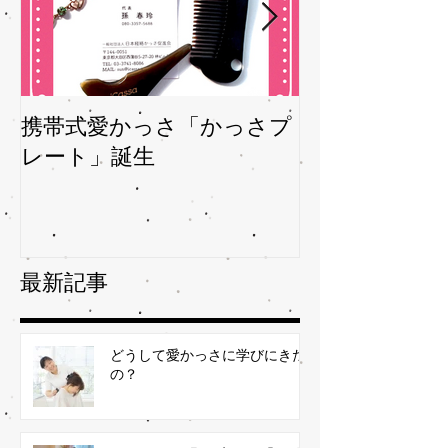
携帯式愛かっさ「かっさプ
夏バテバテを
レート」誕生
ガサを予防
最新記事
どうして愛かっさに学びにきた
の？