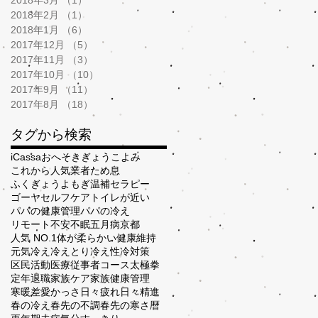
2018年2月
（1）
1件の記事
2018年1月
（6）
6件の記事
2017年12月
（5）
5件の記事
2017年11月
（3）
3件の記事
2017年10月
（10）
10件の記事
2017年9月
（11）
11件の記事
2017年8月
（18）
18件の記事
タグから検索
iCassa
おへそ
きぎょう
こよみ
これから人気業者
ため息
ふくぎょう
よもぎ温補セラピー
ゴーヤ
セルフケア
トイレが近い
パパの健康管理
パパの冷え
リモート
不安
不眠
五月病
京都
人気 NO.1
体が柔らかい
健康維持
元気
冷え
冷えとり
冷え性
冷対策
区民活動
医療従事者コース
太極拳
定年退職
家族ケア
家族健康管理
寒暖差
愛かっさ
日々疲れ
日々精進
春の冷え
春先の不調
春先の寒さ
暦