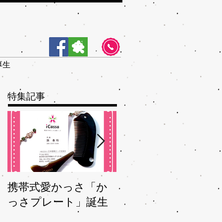
厚生
特集記事
携帯式愛かっさ「か
夏バテバテを脱つ、
っさプレート」誕生
秋ガサガサを予防