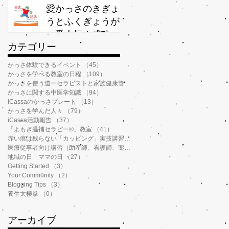
か？
愛かっさのきぎょ
うとふくぎょうが
一番人気！成功率
​カテゴリー
が高いわけ
かっさ体験できるイベント
（45）
45件の記事
かっさを学べる教室の日程
（109）
109件の記事
かっさを使う道ーセラピストと家族健康管理
（112）
112件の記事
かっさに関する中医学知識
（94）
94件の記事
iCassaのかっさプレート
（13）
13件の記事
かっさを学んだ人々
（79）
79件の記事
iCassa活動報告
（37）
37件の記事
「よもぎ温補セラピー®️」教室
（41）
41件の記事
赤い痕は残らない「カッピング」実技講習
（6）
6件の記事
医療従事者向け講習（助産師、看護師、薬剤師、鍼灸師、介護士など）
（14）
地域の日 ママの日
（27）
27件の記事
Getting Started
（3）
3件の記事
Your Community
（2）
2件の記事
Blogging Tips
（3）
3件の記事
養生太極拳
（0）
0件の記事
アーカイブ