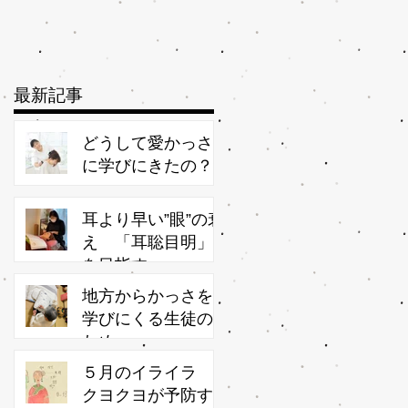
最新記事
どうして愛かっさ
に学びにきたの？
耳より早い”眼”の衰
え 「耳聡目明」
を目指す
地方からかっさを
学びにくる生徒の
ため
５月のイライラ
クヨクヨが予防す