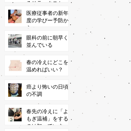
るリラックスかっ
さ
医療従事者の新年
度の学びー予防か
ら
眼科の前に朝早く
並んでいる
春の冷えにどこを
温めればいい？
癌より怖いの日頃
の不調
春先の冷えに「よ
もぎ温補」をする
のは知っています