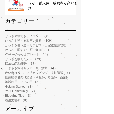
うが一番人気！成功率が高いわ
け
​カテゴリー
かっさ体験できるイベント
（45）
45件の記事
かっさを学べる教室の日程
（109）
109件の記事
かっさを使う道ーセラピストと家族健康管理
（112）
112件の記事
かっさに関する中医学知識
（94）
94件の記事
iCassaのかっさプレート
（13）
13件の記事
かっさを学んだ人々
（79）
79件の記事
iCassa活動報告
（37）
37件の記事
「よもぎ温補セラピー®️」教室
（41）
41件の記事
赤い痕は残らない「カッピング」実技講習
（6）
6件の記事
医療従事者向け講習（助産師、看護師、薬剤師、鍼灸師、介護士など）
地域の日 ママの日
（27）
27件の記事
Getting Started
（3）
3件の記事
Your Community
（2）
2件の記事
Blogging Tips
（3）
3件の記事
養生太極拳
（0）
0件の記事
アーカイブ