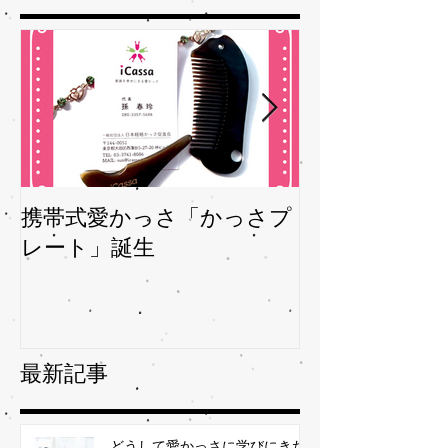
携帯式愛かっさ「かっさプ
夏バテバテを
レート」誕生
ガサを予防
最新記事
どうして愛かっさに学びにきた