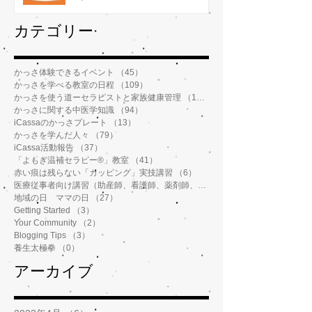
​カテゴリー
かっさ体験できるイベント
（45）
45件の記事
かっさを学べる教室の日程
（109）
109件の記事
かっさを使う道ーセラピストと家族健康管理
（112）
112件の記事
かっさに関する中医学知識
（94）
94件の記事
iCassaのかっさプレート
（13）
13件の記事
かっさを学んだ人々
（79）
79件の記事
iCassa活動報告
（37）
37件の記事
「よもぎ温補セラピー®️」教室
（41）
41件の記事
赤い痕は残らない「カッピング」実技講習
（6）
6件の記事
医療従事者向け講習（助産師、看護師、薬剤師、鍼灸師、介護士など）
地域の日 ママの日
（27）
27件の記事
Getting Started
（3）
3件の記事
Your Community
（2）
2件の記事
Blogging Tips
（3）
3件の記事
養生太極拳
（0）
0件の記事
アーカイブ