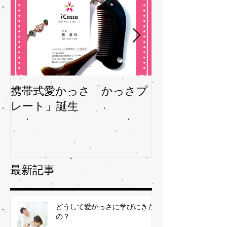
携帯式愛かっさ「かっさプ
夏バテバテを
レート」誕生
ガサを予防
最新記事
どうして愛かっさに学びにきた
の？