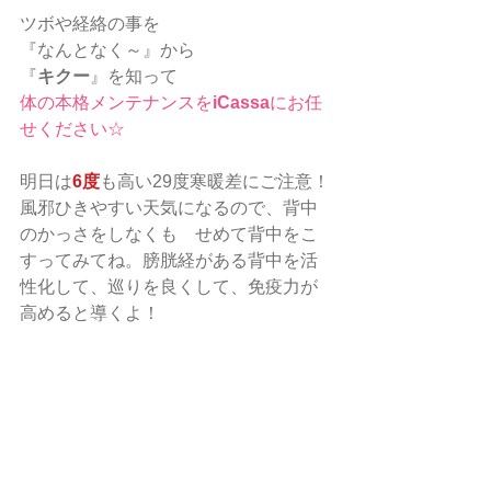
ツボや経絡の事を
『なんとなく～』から
『
キクー
』を知って
体の本格メンテナンスを
iCassa
にお任
せください☆
明日は
6度
も高い29度寒暖差にご注意！
風邪ひきやすい天気になるので、背中
のかっさをしなくも　せめて背中をこ
すってみてね。膀胱経がある背中を活
性化して、巡りを良くして、免疫力が
高めると導くよ！