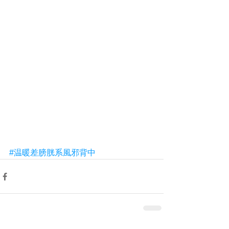
#温暖差膀胱系風邪背中