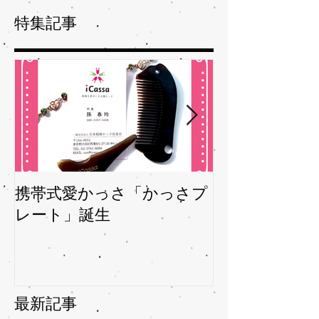
特集記事
携帯式愛かっさ「かっさプ
夏バテバテを
レート」誕生
ガサを予防
最新記事