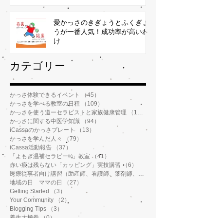
愛かっさのきぎょうとふくぎょ
うが一番人気！成功率が高いわ
け
​カテゴリー
かっさ体験できるイベント
（45）
45件の記事
かっさを学べる教室の日程
（109）
109件の記事
かっさを使う道ーセラピストと家族健康管理
（112）
112件の記事
かっさに関する中医学知識
（94）
94件の記事
iCassaのかっさプレート
（13）
13件の記事
かっさを学んだ人々
（79）
79件の記事
iCassa活動報告
（37）
37件の記事
「よもぎ温補セラピー®️」教室
（41）
41件の記事
赤い痕は残らない「カッピング」実技講習
（6）
6件の記事
医療従事者向け講習（助産師、看護師、薬剤師、鍼灸師、介護士など）
地域の日 ママの日
（27）
27件の記事
Getting Started
（3）
3件の記事
Your Community
（2）
2件の記事
Blogging Tips
（3）
3件の記事
養生太極拳
（0）
0件の記事