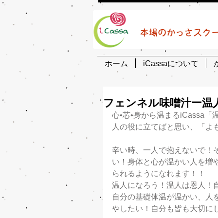
ホーム
iCassaについて
フェンネル味噌汁ー温
心•芯•身から温まるiCass
人の役に立てばと思い、「よ
辛い時、一人で抱えないで！
い！身体と心が温かい人を増
られるようになれます！！
温人になろう！温人は恩人！
自分の基礎体温が温かい、人
やしたい！自分も皆も大切に