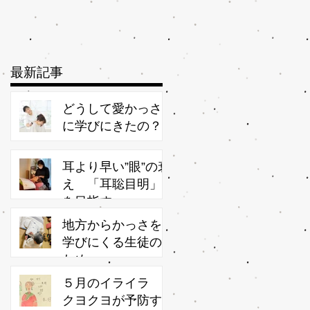
最新記事
どうして愛かっさ
に学びにきたの？
耳より早い”眼”の衰
え 「耳聡目明」
を目指す
地方からかっさを
学びにくる生徒の
ため
５月のイライラ
クヨクヨが予防す