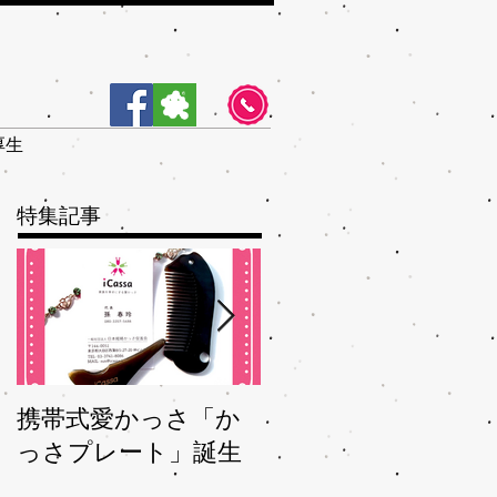
厚生
特集記事
携帯式愛かっさ「か
夏バテバテを脱つ、
っさプレート」誕生
秋ガサガサを予防