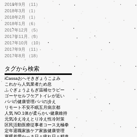
2018年9月
（11）
11件の記事
2018年3月
（1）
1件の記事
2018年2月
（1）
1件の記事
2018年1月
（6）
6件の記事
2017年12月
（5）
5件の記事
2017年11月
（3）
3件の記事
2017年10月
（10）
10件の記事
2017年9月
（11）
11件の記事
2017年8月
（18）
18件の記事
タグから検索
iCassa
おへそ
きぎょう
こよみ
これから人気業者
ため息
ふくぎょう
よもぎ温補セラピー
ゴーヤ
セルフケア
トイレが近い
パパの健康管理
パパの冷え
リモート
不安
不眠
五月病
京都
人気 NO.1
体が柔らかい
健康維持
元気
冷え
冷えとり
冷え性
冷対策
区民活動
医療従事者コース
太極拳
定年退職
家族ケア
家族健康管理
寒暖差
愛かっさ
日々疲れ
日々精進