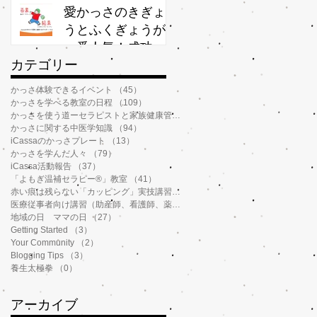
か？
愛かっさのきぎょ
うとふくぎょうが
一番人気！成功率
​カテゴリー
が高いわけ
かっさ体験できるイベント
（45）
45件の記事
かっさを学べる教室の日程
（109）
109件の記事
かっさを使う道ーセラピストと家族健康管理
（112）
112件の記事
かっさに関する中医学知識
（94）
94件の記事
iCassaのかっさプレート
（13）
13件の記事
かっさを学んだ人々
（79）
79件の記事
iCassa活動報告
（37）
37件の記事
「よもぎ温補セラピー®️」教室
（41）
41件の記事
赤い痕は残らない「カッピング」実技講習
（6）
6件の記事
医療従事者向け講習（助産師、看護師、薬剤師、鍼灸師、介護士など）
（14）
地域の日 ママの日
（27）
27件の記事
Getting Started
（3）
3件の記事
Your Community
（2）
2件の記事
Blogging Tips
（3）
3件の記事
養生太極拳
（0）
0件の記事
アーカイブ