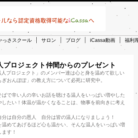
かっさスクール
サロン
ブログ
iCassa動画
福利
人プロジェクト仲間からのプレゼント
a「温人プロジェクト」のメンバー達は心と身を温めて欲しい
もぎおんぽぽ」の教え方について必死に研究中。
そばで辛い人の辛いお話を聴ける温人をいっぱい増やした
やしたい！体温が温かくなることは、物事を前向きに考え
自分は自分の恩人　自分は皆の温人になりましょう！
を温めてあげるほど心も温かい、そんな温人をいっぱい増
します！