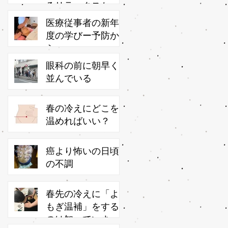
るリラックスかっ
さ
医療従事者の新年
度の学びー予防か
ら
眼科の前に朝早く
並んでいる
春の冷えにどこを
温めればいい？
癌より怖いの日頃
の不調
春先の冷えに「よ
もぎ温補」をする
のは知っています