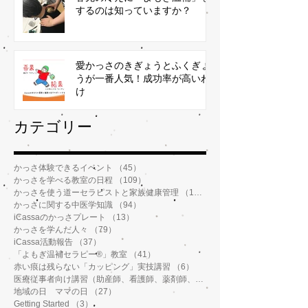
するのは知っていますか？
愛かっさのきぎょうとふくぎょ
うが一番人気！成功率が高いわ
け
​カテゴリー
かっさ体験できるイベント
（45）
45件の記事
かっさを学べる教室の日程
（109）
109件の記事
かっさを使う道ーセラピストと家族健康管理
（112）
112件の記事
かっさに関する中医学知識
（94）
94件の記事
iCassaのかっさプレート
（13）
13件の記事
かっさを学んだ人々
（79）
79件の記事
iCassa活動報告
（37）
37件の記事
「よもぎ温補セラピー®️」教室
（41）
41件の記事
赤い痕は残らない「カッピング」実技講習
（6）
6件の記事
医療従事者向け講習（助産師、看護師、薬剤師、鍼灸師、介護士など）
地域の日 ママの日
（27）
27件の記事
Getting Started
（3）
3件の記事