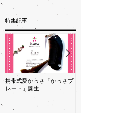
特集記事
携帯式愛かっさ「かっさプ
夏バテバテを
レート」誕生
ガサを予防