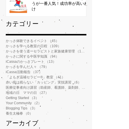
うが一番人気！成功率が高いわ
け
​カテゴリー
かっさ体験できるイベント
（45）
45件の記事
かっさを学べる教室の日程
（109）
109件の記事
かっさを使う道ーセラピストと家族健康管理
（112）
112件の記事
かっさに関する中医学知識
（94）
94件の記事
iCassaのかっさプレート
（13）
13件の記事
かっさを学んだ人々
（79）
79件の記事
iCassa活動報告
（37）
37件の記事
「よもぎ温補セラピー®️」教室
（41）
41件の記事
赤い痕は残らない「カッピング」実技講習
（6）
6件の記事
医療従事者向け講習（助産師、看護師、薬剤師、鍼灸師、介護士など）
地域の日 ママの日
（27）
27件の記事
Getting Started
（3）
3件の記事
Your Community
（2）
2件の記事
Blogging Tips
（3）
3件の記事
養生太極拳
（0）
0件の記事
アーカイブ