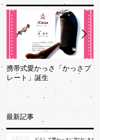
携帯式愛かっさ「かっさプ
夏バテバテを
レート」誕生
ガサを予防
最新記事
どうして愛かっさに学びにきた